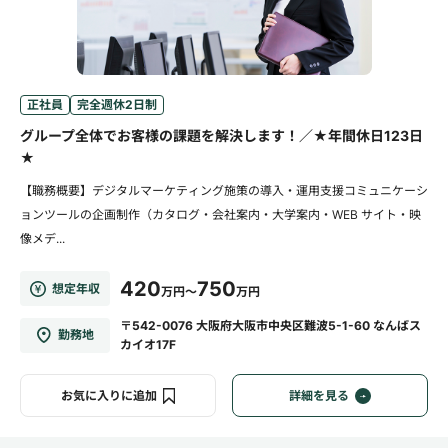
正社員
完全週休2日制
グループ全体でお客様の課題を解決します！／★年間休日123日
★
【職務概要】デジタルマーケティング施策の導入・運用支援コミュニケーシ
ョンツールの企画制作（カタログ・会社案内・大学案内・WEB サイト・映
像メデ...
420
750
想定年収
万円～
万円
〒542-0076 大阪府大阪市中央区難波5-1-60 なんばス
勤務地
カイオ17F
お気に入りに追加
詳細を見る