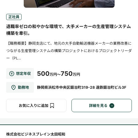
正社員
退職率ゼロの和やかな環境で、大手メーカーの生産管理システム
構築を牽引。
【職務概要】静岡支店にて、地元の大手自動輸送機器メーカーの業務改善に
つながる生産管理システムの構築プロジェクトにおけるプロジェクトリーダ
ー（PL...
500
750
想定年収
万円～
万円
勤務地
静岡県浜松市中央区鍛冶町319-28 遠鉄鍛冶町ビル3F
お気に入りに追加
詳細を見る
株式会社ビジネスブレイン太田昭和