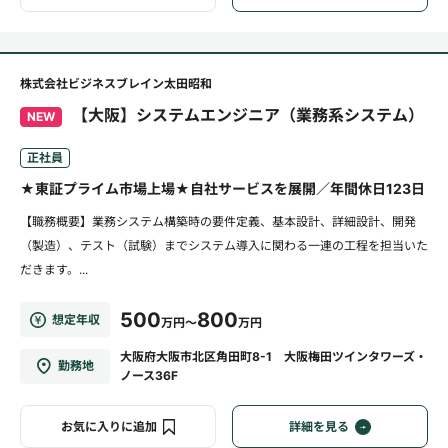
株式会社ビジネスブレイン太田昭和
【大阪】システムエンジニア（業務系システム）
NEW
正社員
★東証プライム市場上場★自社サービスを展開／年間休日123日
【職務概要】業務システム構築時の要件定義、基本設計、詳細設計、開発
（製造）、テスト（試験）までシステム導入に関わる一連の工程を担当いた
だきます。...
500
800
想定年収
万円～
万円
大阪府大阪市北区角田町8-1 大阪梅田ツインタワーズ・
勤務地
ノース36F
お気に入りに追加
詳細を見る