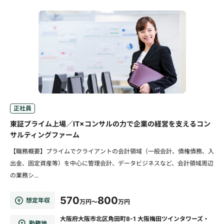
正社員
東証プライム上場／IT×コンサルの力で企業の経営を支えるコン
サルティングファーム
【職務概要】プライムでクライアントの会計領域（一般会計、債権債務、入
出金、固定資産等）を中心に管理会計、データビジネスなど、会計領域周辺
の業務シ...
570
800
想定年収
万円～
万円
大阪府大阪市北区角田町8-1 大阪梅田ツインタワーズ・
勤務地