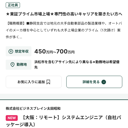
正社員
★東証プライム市場上場★専門性の高いキャリアを築きたい方へ
【職務概要】■静岡支店では地元の大手自動車部品の製造業様や、オートバ
イのメーカ様を中心としていずれも大手上場企業のプライム（1次請け）案
件が多く...
450
700
想定年収
万円～
万円
浜松市を含むアサイン先により異なる※勤務地は希望優
勤務地
先
お気に入りに追加
詳細を見る
株式会社ビジネスブレイン太田昭和
【大阪：リモート】システムエンジニア（自社パ
NEW
ッケージ導入）