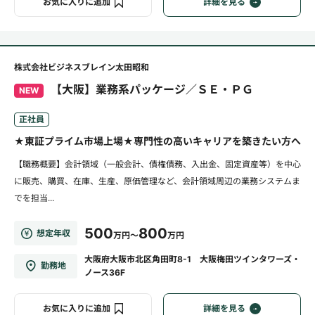
お気に入りに追加
詳細を見る
株式会社ビジネスブレイン太田昭和
【大阪】業務系パッケージ／ＳＥ・ＰＧ
NEW
正社員
★東証プライム市場上場★専門性の高いキャリアを築きたい方へ
【職務概要】会計領域（一般会計、債権債務、入出金、固定資産等）を中心
に販売、購買、在庫、生産、原価管理など、会計領域周辺の業務システムま
でを担当...
500
800
想定年収
万円～
万円
大阪府大阪市北区角田町8-1 大阪梅田ツインタワーズ・
勤務地
ノース36F
お気に入りに追加
詳細を見る