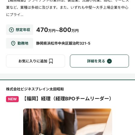
【職務概要】クライアントの業界は、製造業、流通小売業、商社、サービス
業など、業種は多岐に及びます。また、いずれも中堅～大手上場企業を中心
にプライ...
470
800
想定年収
万円～
万円
勤務地
静岡県浜松市中央区鍛治町321-5
お気に入りに追加
詳細を見る
株式会社ビジネスブレイン太田昭和
【福岡】経理（経理BPOチームリーダー）
NEW