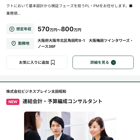
クトにおいて基本設計から検証フェーズを担うPL・PMをお任せします。■
業務領...
570
800
想定年収
万円～
万円
大阪府大阪市北区角田町8-1 大阪梅田ツインタワーズ・
勤務地
ノース36F
お気に入りに追加
詳細を見る
株式会社ビジネスブレイン太田昭和
連結会計・予算編成コンサルタント
NEW