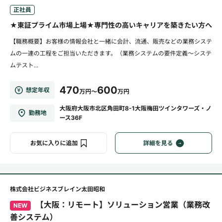
正社員
★東証プライム市場上場★専門性の高いキャリアを築きたい方へ
【職務概要】お客様の情報会社と一緒に会計、流通、販売などの業務システ
ムの一連の工程をご担当いただきます。（業務システムの要件定義～システ
ムテスト...
470
600
想定年収
万円～
万円
大阪府大阪市北区角田町8-1大阪梅田ツインタワーズ・ノ
勤務地
ース36F
お気に入りに追加
詳細を見る
株式会社ビジネスブレイン太田昭和
【大阪：リモート】ソリューション営業（業務改
NEW
善システム）