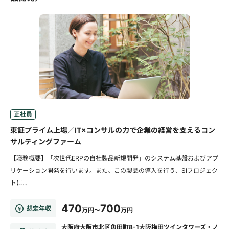
正社員
東証プライム上場／IT×コンサルの力で企業の経営を支えるコン
サルティングファーム
【職務概要】「次世代ERPの自社製品新規開発」のシステム基盤およびアプ
リケーション開発を行います。また、この製品の導入を行う、SIプロジェク
トに...
470
700
想定年収
万円～
万円
大阪府大阪市北区角田町8-1大阪梅田ツインタワーズ・ノ