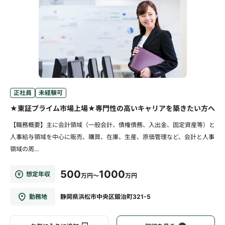
正社員
未経験可
★東証プライム市場上場★専門性の高いキャリアを築きたい方へ
【職務概要】主に会計領域（一般会計、債権債務、入出金、固定資産等）と
人事給与領域を中心に販売、購買、在庫、生産、原価管理など、会計と人事
領域の周...
500
1000
想定年収
万円～
万円
勤務地
静岡県浜松市中央区鍛治町321-5