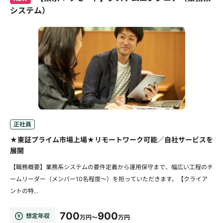
システム）
正社員
★東証プライム市場上場★リモートワーク可能／自社サービスを
展開
【職務概要】業務系システムの要件定義から運用保守まで、幅広い工程のチ
ームリーダー（メンバー10名程度～）を担っていただきます。【クライア
ントの特...
700
900
想定年収
万円～
万円