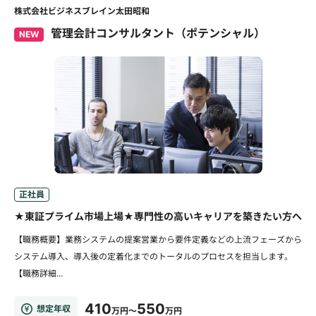
株式会社ビジネスブレイン太田昭和
管理会計コンサルタント（ポテンシャル）
NEW
正社員
★東証プライム市場上場★専門性の高いキャリアを築きたい方へ
【職務概要】業務システムの提案営業から要件定義などの上流フェーズから
システム導入、導入後の定着化までのトータルのプロセスを担当します。
【職務詳細...
410
550
想定年収
万円～
万円