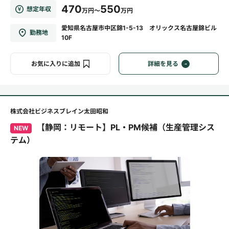
470
550
想定年収
万円～
万円
愛知県名古屋市中区錦1-5-13 オリックス名古屋錦ビル
勤務地
10F
お気に入りに追加
詳細を見る
株式会社ビジネスブレイン太田昭和
【静岡：リモート】PL・PM候補（生産管理シス
NEW
テム）