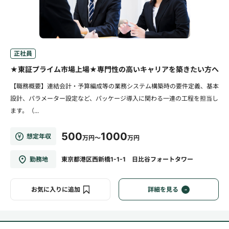
正社員
★東証プライム市場上場★専門性の高いキャリアを築きたい方へ
【職務概要】連結会計・予算編成等の業務システム構築時の要件定義、基本
設計、パラメーター設定など、パッケージ導入に関わる一連の工程を担当し
ます。（...
500
1000
想定年収
万円～
万円
勤務地
東京都港区西新橋1-1-1 日比谷フォートタワー
お気に入りに追加
詳細を見る