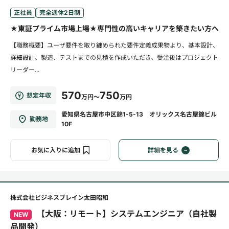
正社員
完全週休2日制
★東証プライム市場上場★専門性の高いキャリアを築きたい方へ
【職務概要】ユーザ要件を取り纏められた要件定義成果物より、基本設計、
詳細設計、製造、テストまでの見積を作成いただき、受注後はプロジェクト
リーダー...
570
750
想定年収
万円～
万円
愛知県名古屋市中区錦1-5-13 オリックス名古屋錦ビル
勤務地
10F
お気に入りに追加
詳細を見る
株式会社ビジネスブレイン太田昭和
【大阪：リモート】システムエンジニア（自社製
NEW
品開発）