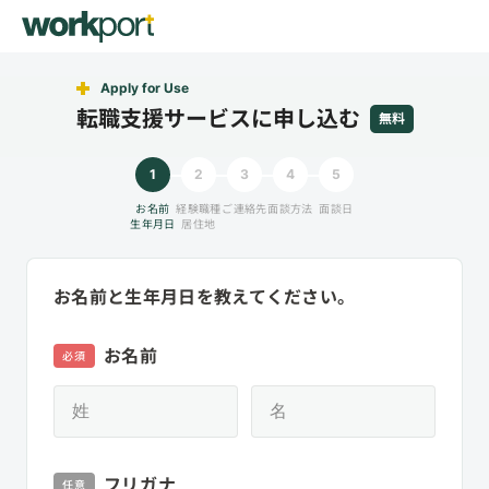
Apply for Use
転職支援サービスに申し込む
無料
1
2
3
4
5
お名前
経験職種
ご連絡先
面談方法
面談日
生年月日
居住地
お名前と生年月日を教えてください。
お名前
必須
フリガナ
任意