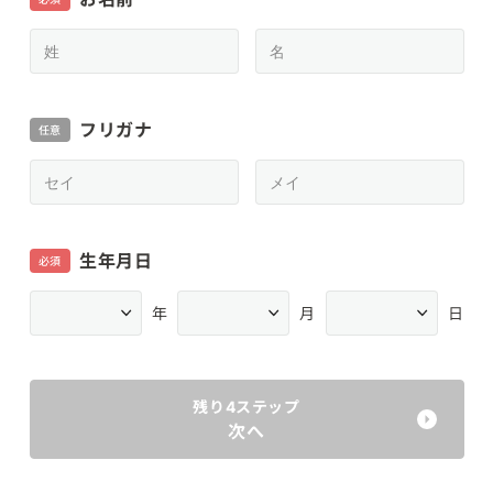
フリガナ
任意
生年月日
必須
年
月
日
残り4ステップ
次へ