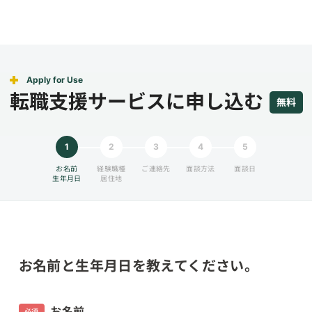
Apply for Use
転職支援サービスに申し込む
無料
1
2
3
4
5
お名前
経験職種
ご連絡先
面談方法
面談日
生年月日
居住地
お名前と生年月日を教えてください。
お名前
必須