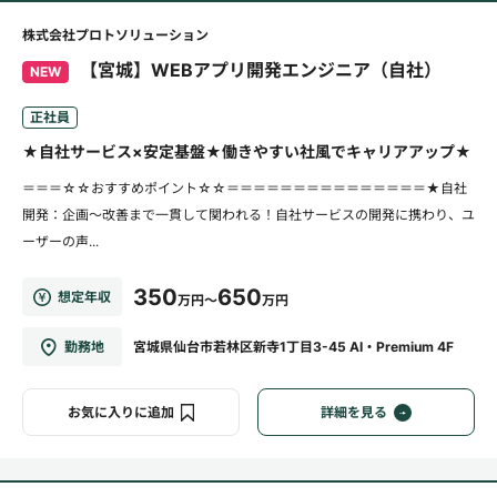
株式会社プロトソリューション
【宮城】WEBアプリ開発エンジニア（自社）
NEW
正社員
★自社サービス×安定基盤★働きやすい社風でキャリアアップ★
＝＝＝☆☆おすすめポイント☆☆＝＝＝＝＝＝＝＝＝＝＝＝＝＝＝★自社
開発：企画～改善まで一貫して関われる！自社サービスの開発に携わり、ユ
ーザーの声...
350
650
想定年収
万円～
万円
勤務地
宮城県仙台市若林区新寺1丁目3-45 AI・Premium 4F
お気に入りに追加
詳細を見る