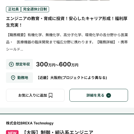
正社員
完全週休2日制
エンジニアの教育・育成に投資！安心したキャリア形成！福利厚
生充実！
【職務概要】有機化学、無機化学、高分子化学、環境化学の各分野から医薬
品・ 医療機器の臨床開発まで幅広分野に携わります。【職務詳細】・携帯
シールド...
300
600
想定年収
万円～
万円
勤務地
【近畿】大阪府(プロジェクトにより異なる)
お気に入りに追加
詳細を見る
株式会社BREXA Technology
【大阪】制御・組込系エンジニア
NEW