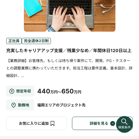
正社員
完全週休2日制
充実したキャリアアップ支援／残業少なめ／年間休日120日以上
【業務詳細】お客様先、もしくは持ち帰り案件にて、開発、PG・テスター
との調整業務に携わっていただきます。担当工程は要件定義、基本設計、詳
細設計、...
440
650
想定年収
万円～
万円
勤務地
福岡エリアのプロジェクト先
お気に入りに追加
詳細を見る
検索条件