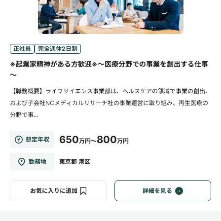
正社員
完全週休2日制
※起業家精神がある方歓迎※～医療分野での事業を創出する仕事
～
【職務概要】ライフサイエンス事業部は、ヘルスケアの領域で事業の創出、
および子会社NCメディカルリサーチ社の事業運営に取り組み、再生医療の
分野で事...
650
800
想定年収
万円～
万円
勤務地
東京都 港区
お気に入りに追加
詳細を見る