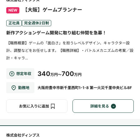
【大阪】ゲームプランナー
NEW
正社員
完全週休2日制
新作アクションゲーム開発に取り組む仲間を急募！
【職務概要】ゲームの「面白さ」を担うレベルデザイン、キャラクター設
計、調整などをお任せします。【職務詳細】・バトルメカニズムの考案／設
計・キャラ...
340
700
想定年収
万円～
万円
勤務地
大阪府豊中市新千里西町1-1-8 第一火災千里中央ビル8F
お気に入りに追加
詳細を見る
株式会社ディンプス