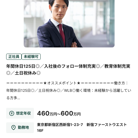
正社員
未経験可
年間休日125日◎／入社後のフォロー体制充実◎／教育体制充実
◎／土日祝休み◎
＝＝＝＝＝＝＝＝＝＝★オススメポイント★＝＝＝＝＝＝＝＝＝働き方：
年間休日125日◎／土日祝休み◎／WLB◎働く環境：未経験から活躍してい
る方多...
460
600
想定年収
万円～
万円
東京都新宿区西新宿1-23-7 新宿ファーストウエスト
勤務地
16F