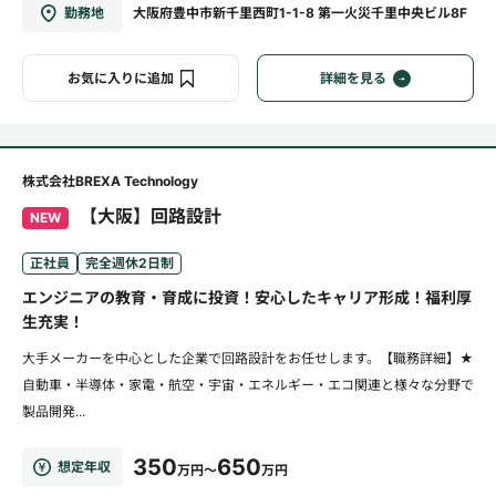
勤務地
大阪府豊中市新千里西町1-1-8 第一火災千里中央ビル8F
お気に入りに追加
詳細を見る
株式会社BREXA Technology
【大阪】回路設計
NEW
正社員
完全週休2日制
エンジニアの教育・育成に投資！安心したキャリア形成！福利厚
生充実！
大手メーカーを中心とした企業で回路設計をお任せします。【職務詳細】★
自動車・半導体・家電・航空・宇宙・エネルギー・エコ関連と様々な分野で
製品開発...
350
650
想定年収
万円～
万円