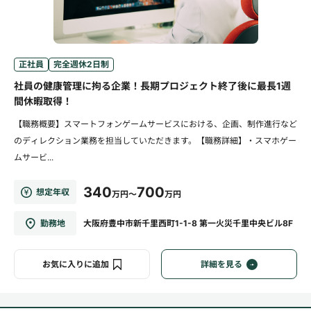
正社員
完全週休2日制
社員の健康管理に拘る企業！長期プロジェクト終了後に最長1週
間休暇取得！
【職務概要】スマートフォンゲームサービスにおける、企画、制作進行など
のディレクション業務を担当していただきます。【職務詳細】・スマホゲー
ムサービ...
340
700
想定年収
万円～
万円
勤務地
大阪府豊中市新千里西町1-1-8 第一火災千里中央ビル8F
お気に入りに追加
詳細を見る