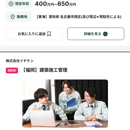
400
650
想定年収
万円～
万円
勤務地
【東海】愛知県 名古屋市西区(及び周辺※常駐先による)
お気に入りに追加
詳細を見る
株式会社イチケン
【福岡】建築施工管理
NEW