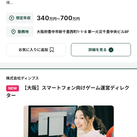
得...
340
700
想定年収
万円～
万円
勤務地
大阪府豊中市新千里西町1-1-8 第一火災千里中央ビル8F
お気に入りに追加
詳細を見る
株式会社ディンプス
【大阪】スマートフォン向けゲーム運営ディレク
NEW
ター