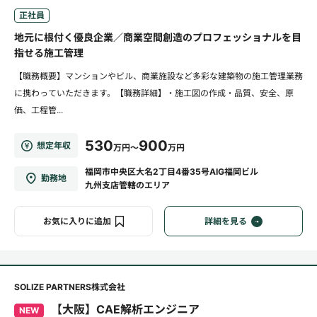
正社員
地元に根付く優良企業／商業空間創造のプロフェッショナルを目
指せる施工管理
【職務概要】マンションやビル、商業施設など多彩な建築物の施工管理業務
に携わっていただきます。【職務詳細】・施工図の作成・品質、安全、原
価、工程管...
530
900
想定年収
万円～
万円
福岡市中央区大名2丁目4番35号AIG福岡ビル
勤務地
九州支店管轄のエリア
お気に入りに追加
詳細を見る
SOLIZE PARTNERS株式会社
【大阪】CAE解析エンジニア
NEW