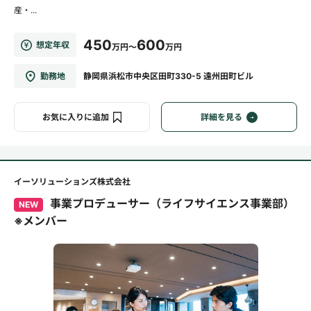
産・...
450
600
想定年収
万円～
万円
勤務地
静岡県浜松市中央区田町330-5 遠州田町ビル
お気に入りに追加
詳細を見る
イーソリューションズ株式会社
事業プロデューサー（ライフサイエンス事業部）
NEW
※メンバー