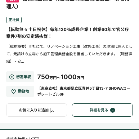
理人）
正社員
【転勤無☆土日祝休】毎年120％成長企業！創業60年で官公庁
案件7割の安定感抜群！
【職務概要】同社にて、リノベーション工事（改修工事）の現場代理人とし
て、元請けの立場から施工管理業務全般を担当していただきます。【職務詳
細】・安...
750
1000
想定年収
万円～
万円
【東京支社】東京都足立区青井5丁目13-7 SHOWAコー
勤務地
ポレートビル6F
お気に入りに追加
詳細を見る
株式会社ディンプス