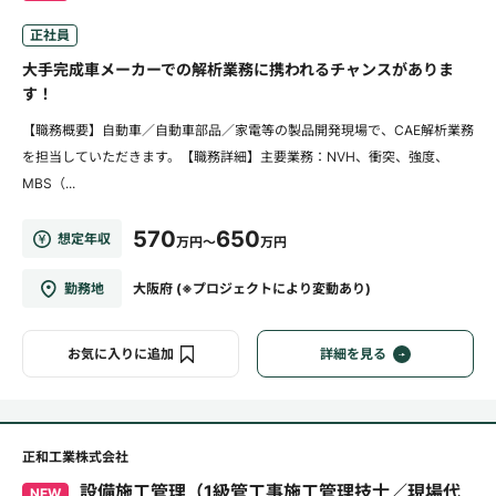
正社員
大手完成車メーカーでの解析業務に携われるチャンスがありま
す！
【職務概要】自動車／自動車部品／家電等の製品開発現場で、CAE解析業務
を担当していただきます。【職務詳細】主要業務：NVH、衝突、強度、
MBS（...
570
650
想定年収
万円～
万円
勤務地
大阪府 (※プロジェクトにより変動あり)
お気に入りに追加
詳細を見る
正和工業株式会社
設備施工管理（1級管工事施工管理技士／現場代
NEW