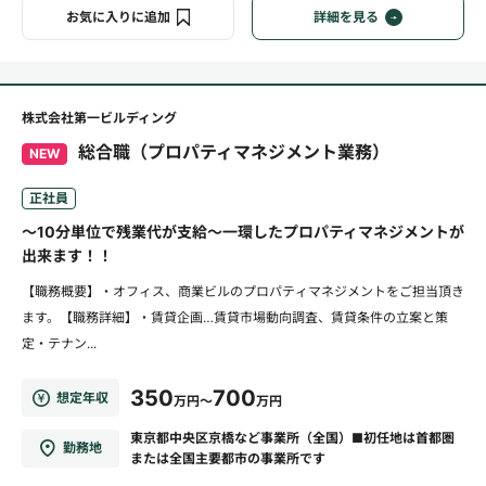
お気に入りに追加
詳細を見る
株式会社第一ビルディング
総合職（プロパティマネジメント業務）
NEW
正社員
～10分単位で残業代が支給～一環したプロパティマネジメントが
出来ます！！
【職務概要】・オフィス、商業ビルのプロパティマネジメントをご担当頂き
ます。【職務詳細】・賃貸企画…賃貸市場動向調査、賃貸条件の立案と策
定・テナン...
350
700
想定年収
万円～
万円
東京都中央区京橋など事業所（全国）■初任地は首都圏
勤務地
または全国主要都市の事業所です