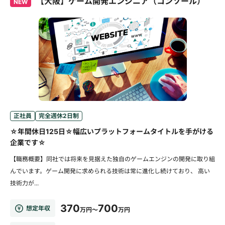
【大阪】ゲーム開発エンジニア（コンソール）
NEW
正社員
完全週休2日制
☆年間休日125日☆幅広いプラットフォームタイトルを手がける
企業です☆
【職務概要】同社では将来を見据えた独自のゲームエンジンの開発に取り組
んでいます。ゲーム開発に求められる技術は常に進化し続けており、 高い
技術力が...
370
700
想定年収
万円～
万円