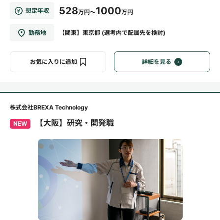
528
1000
想定年収
万円～
万円
勤務地
【関東】東京都 (選考内で配属先を検討)
お気に入りに追加
詳細を見る
株式会社BREXA Technology
【大阪】研究・開発職
NEW