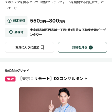
スのシェアを誇るクラウド映像プラットフォームを展開する同社にて、パー
トナービ...
550
800
想定年収
万円～
万円
東京都品川区西品川一丁目1番1号 住友不動産大崎ガーデ
勤務地
ンタワー
お気に入りに追加
詳細を見る
株式会社グリッド
【東京：リモート】DXコンサルタント
NEW