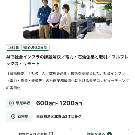
正社員
完全週休2日制
AIで社会インフラの課題解決／電力・石油企業と取引／フルフレ
ックス・リモート
【職務概要】同社の「AI／数理最適化」技術を基盤とした、社会インフラ
（電力・物流・鉄道等）の計画業務最適化における量子コンピューティング
の実用化...
600
1200
想定年収
万円～
万円
勤務地
東京都港区北青山3丁目6-7
お気に入りに追加
詳細を見る