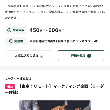
【職務概要】同社にて、認知拡大とブランド構築を最大化させるためのPR
企画からメディアリレーション、記事制作までの広報業務全般を担当してい
ただきま...
450
600
想定年収
万円～
万円
勤務地
東京都港区北青山3丁目6-7 青山パラシオタワー 4F
お気に入りに追加
詳細を見る
セーフィー株式会社
【東京：リモート】マーケティング企画（リーダ
NEW
ー候補）