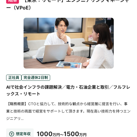
【東京：リモート】エンジニアリングマネージャ
NEW
ー（VPoE）
正社員
完全週休2日制
AIで社会インフラの課題解決／電力・石油企業と取引／フルフレ
ックス・リモート
【職務概要】CTOと協力して、技術的な観点から経営層に提言を行い、事
業と技術の両面で経営をサポートして頂きます。現在高い技術力を持つエン
ジニアリ...
1000
1500
想定年収
万円～
万円