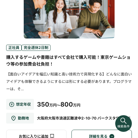
正社員
完全週休2日制
購入するゲームや書籍はすべて会社で購入可能！東京ゲームショ
ウ等の参加費会社負担！
【面白いアイデアを幅広い知識と高い技術力で具現化する】どんなに面白い
アイデアも体験できるようにするには形にする必要があります。プログラマ
ーは、そ...
350
800
想定年収
万円～
万円
勤務地
大阪府大阪市浪速区難波中2-10-70 パークスタワー28F
検索条件
お気に入りに追加
詳細を見る