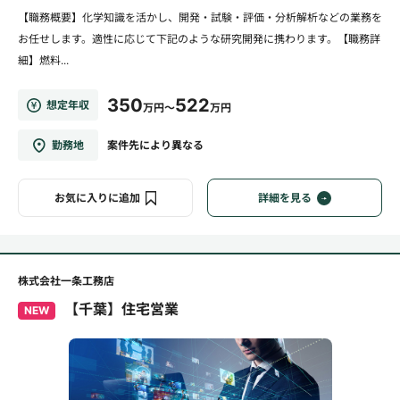
【職務概要】化学知識を活かし、開発・試験・評価・分析解析などの業務を
お任せします。適性に応じて下記のような研究開発に携わります。【職務詳
細】燃料...
350
522
想定年収
万円～
万円
勤務地
案件先により異なる
お気に入りに追加
詳細を見る
株式会社一条工務店
【千葉】住宅営業
NEW