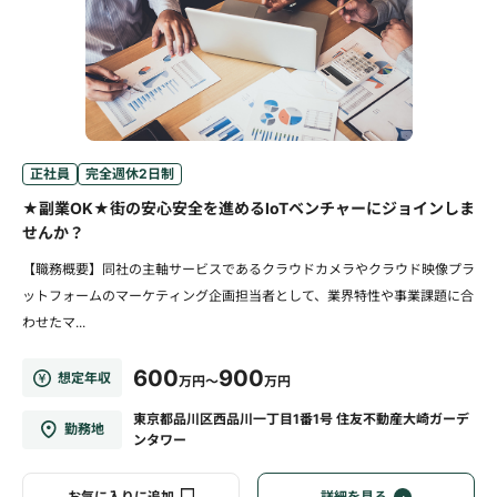
正社員
完全週休2日制
★副業OK★街の安心安全を進めるIoTベンチャーにジョインしま
せんか？
【職務概要】同社の主軸サービスであるクラウドカメラやクラウド映像プラ
ットフォームのマーケティング企画担当者として、業界特性や事業課題に合
わせたマ...
600
900
想定年収
万円～
万円
東京都品川区西品川一丁目1番1号 住友不動産大崎ガーデ
勤務地
ンタワー
お気に入りに追加
詳細を見る