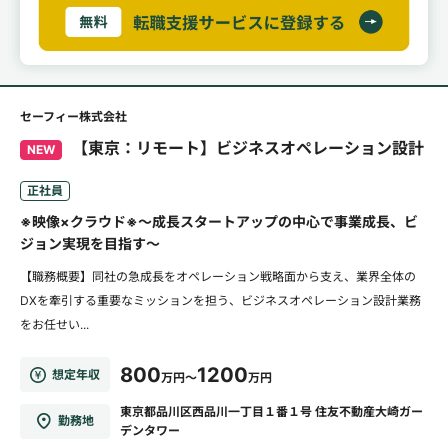
セーフィー株式会社
【東京：リモート】ビジネスオペレーション設計
NEW
正社員
※映像×クラウド※～成長スタートアップの中心で事業成長、ビ
ジョン実現を目指す～
【職務概要】同社の急成長をオペレーション戦略面から支え、業界全体の
DXを牽引する重要なミッションを担う、ビジネスオペレーション設計業務
をお任せい...
800
1200
想定年収
万円～
万円
東京都品川区西品川一丁目１番１号 住友不動産大崎ガー
勤務地
デンタワー