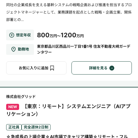
同社の企業成長を支える基幹システムの戦略企画および推進を担当するプロ
ジェクトマネージャーとして、業務課題を起点とした戦略・企画立案、関係
部署との...
800
1200
想定年収
万円～
万円
東京都品川区西品川一丁目1番1号 住友不動産大崎ガーデ
勤務地
ンタワー
お気に入りに追加
詳細を見る
株式会社グリッド
【東京：リモート】システムエンジニア（AIアプ
NEW
リケーション）
正社員
完全週休2日制
☆急成長の上場企業☆AI市場でキャリア構築☆リモート・フル