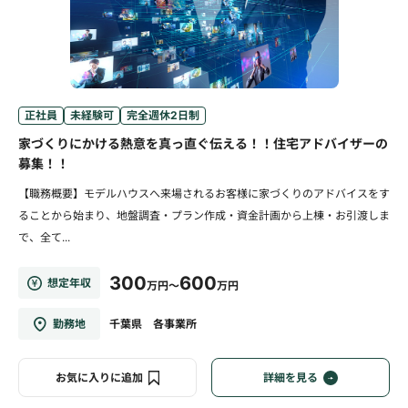
正社員
未経験可
完全週休2日制
家づくりにかける熱意を真っ直ぐ伝える！！住宅アドバイザーの
募集！！
【職務概要】モデルハウスへ来場されるお客様に家づくりのアドバイスをす
ることから始まり、地盤調査・プラン作成・資金計画から上棟・お引渡しま
で、全て...
300
600
想定年収
万円～
万円
勤務地
千葉県 各事業所
お気に入りに追加
詳細を見る