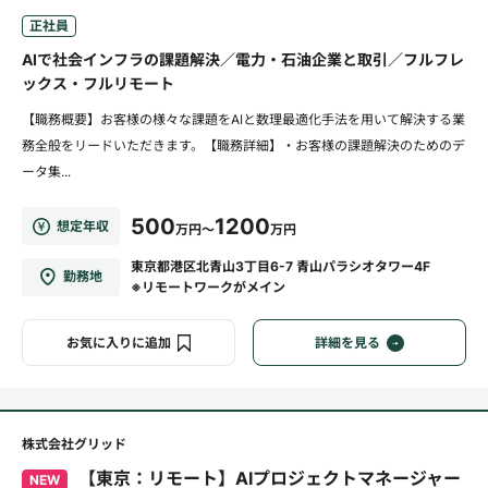
正社員
AIで社会インフラの課題解決／電力・石油企業と取引／フルフレ
ックス・フルリモート
【職務概要】お客様の様々な課題をAIと数理最適化手法を用いて解決する業
務全般をリードいただきます。【職務詳細】・お客様の課題解決のためのデ
ータ集...
500
1200
想定年収
万円～
万円
東京都港区北青山3丁目6-7 青山パラシオタワー4F
勤務地
※リモートワークがメイン
お気に入りに追加
詳細を見る
株式会社グリッド
【東京：リモート】AIプロジェクトマネージャー
NEW