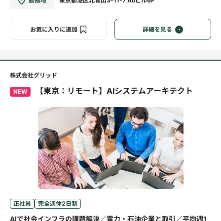
勤務地
東京都港区北青山3-11-7 Aoビル6F
お気に入りに追加
詳細を見る
株式会社グリッド
【東京：リモート】AIシステムアーキテクト
NEW
正社員
完全週休2日制
AIで社会インフラの課題解決／電力・石油企業と取引／平均週1