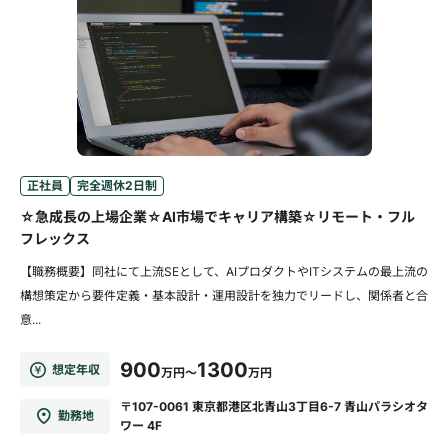
正社員
完全週休2日制
☆急成長の上場企業☆AI市場でキャリア構築☆リモート・フル
フレックス
【職務概要】同社にて上流SEとして、AIプロダクトやITシステムの最上流の
構想策定から要件定義・基本設計・運用設計を独力でリードし、関係者と合
意...
900
1300
想定年収
万円～
万円
〒107-0061 東京都港区北青山3丁目6-7 青山パラシオタ
勤務地
ワー 4F