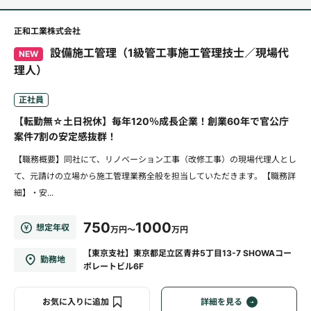
正和工業株式会社
設備施工管理（1級管工事施工管理技士／現場代
NEW
理人）
正社員
【転勤無☆土日祝休】毎年120％成長企業！創業60年で官公庁
案件7割の安定感抜群！
【職務概要】同社にて、リノベーション工事（改修工事）の現場代理人とし
て、元請けの立場から施工管理業務全般を担当していただきます。【職務詳
細】・安...
750
1000
想定年収
万円～
万円
【東京支社】東京都足立区青井5丁目13-7 SHOWAコー
勤務地
ポレートビル6F
お気に入りに追加
詳細を見る