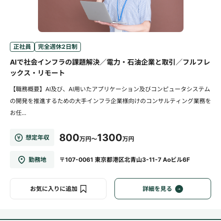
正社員
完全週休2日制
AIで社会インフラの課題解決／電力・石油企業と取引／フルフレ
ックス・リモート
【職務概要】AI及び、AI用いたアプリケーション及びコンピュータシステム
の開発を推進するための大手インフラ企業様向けのコンサルティング業務を
お任...
800
1300
想定年収
万円～
万円
勤務地
〒107-0061 東京都港区北青山3-11-7 Aoビル6F
お気に入りに追加
詳細を見る