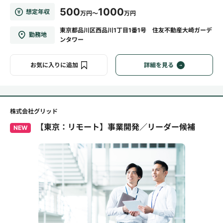
500
1000
想定年収
万円～
万円
東京都品川区西品川1丁目1番1号 住友不動産大崎ガーデ
勤務地
ンタワー
お気に入りに追加
詳細を見る
株式会社グリッド
【東京：リモート】事業開発／リーダー候補
NEW