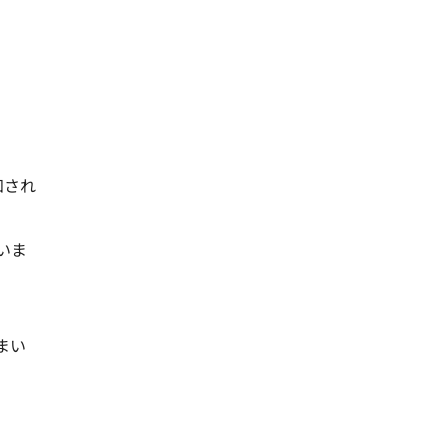
知され
いま
まい