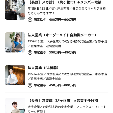
【長野】メカ設計（駒ヶ根市）※メンバー候補
年間休日123日／福利厚生充実／安定企業でキャリアを積
むことができます！
想定給与 400万円～600万円
法人営業（オーダーメイド自動機メーカー）
1959年設立／大手企業との取引多数の安定企業／家族手当
／住居手当／退職金制度
想定給与 350万円～450万円
法人営業（FA機器）
1959年設立／大手企業との取引多数の安定企業／家族手当
／住居手当／退職金制度
想定給与 450万円～600万円
【長野】営業職（駒ヶ根市）※営業主任候補
大手企業との取引多数の安定企業／フレックス・リモート
ワーク可能！