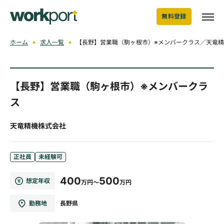
無料登録
ホーム
求人一覧
【長野】営業職（駒ヶ根市）※メンバークラス／天竜
【長野】営業職（駒ヶ根市）※メンバークラ
ス
天竜精機株式会社
正社員
未経験可
400
500
想定年収
万円～
万円
勤務地
長野県