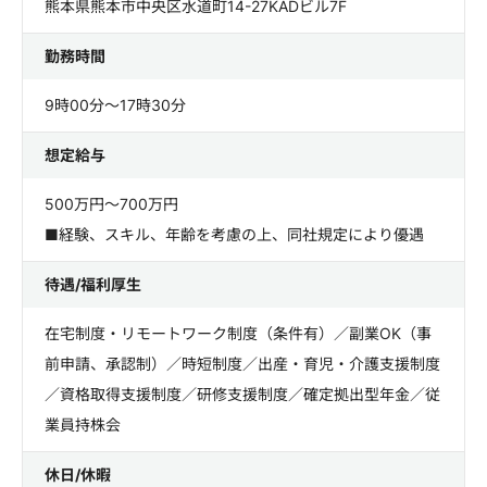
熊本県熊本市中央区水道町14-27KADビル7F
勤務時間
9時00分～17時30分
想定給与
500万円～700万円
■経験、スキル、年齢を考慮の上、同社規定により優遇
待遇/福利厚生
在宅制度・リモートワーク制度（条件有）／副業OK（事
前申請、承認制）／時短制度／出産・育児・介護支援制度
／資格取得支援制度／研修支援制度／確定拠出型年金／従
業員持株会
休日/休暇