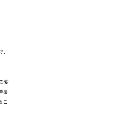
で、
の変
伸長
るこ