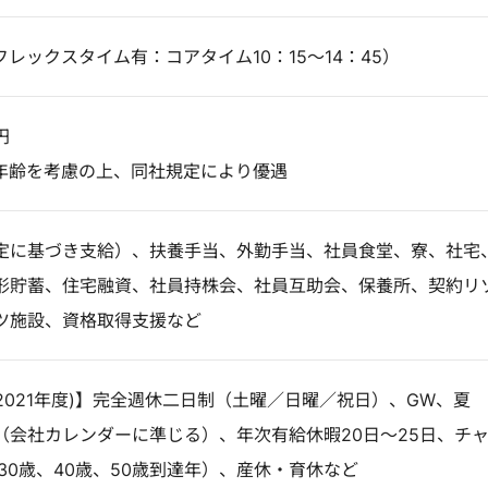
（フレックスタイム有：コアタイム10：15～14：45）
円
年齢を考慮の上、同社規定により優遇
定に基づき支給）、扶養手当、外勤手当、社員食堂、寮、社宅
形貯蓄、住宅融資、社員持株会、社員互助会、保養所、契約リ
ツ施設、資格取得支援など
(2021年度)】完全週休二日制（土曜／日曜／祝日）、GW、夏
（会社カレンダーに準じる）、年次有給休暇20日～25日、チ
30歳、40歳、50歳到達年）、産休・育休など