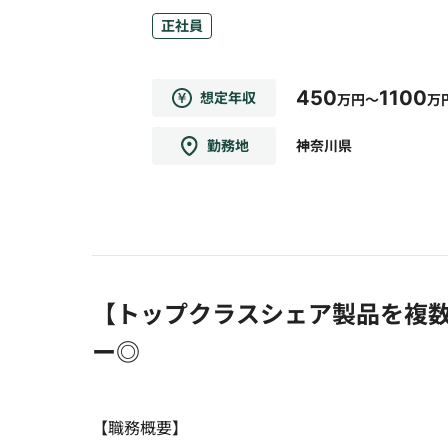
正社員
450
1100
想定年収
万円～
万
勤務地
神奈川県
【トップクラスシェア製品を複
ー◎
【職務概要】