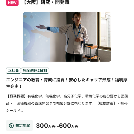
【大阪】研究・開発職
NEW
正社員
完全週休2日制
エンジニアの教育・育成に投資！安心したキャリア形成！福利厚
生充実！
【職務概要】有機化学、無機化学、高分子化学、環境化学の各分野から医薬
品・ 医療機器の臨床開発まで幅広分野に携わります。【職務詳細】・携帯
シールド...
300
600
想定年収
万円～
万円