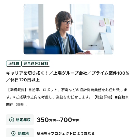
正社員
完全週休2日制
キャリアを切り拓く！／上場グループ会社／プライム案件100%
／休日120日以上
【職務概要】自動車、ロボット、家電などの設計開発業務をお任せ致しま
す。※ご経験や志向を考慮し、業務をお任せします。【職務詳細】■自動車
関連（乗用...
350
700
想定年収
万円～
万円
勤務地
埼玉県※プロジェクトにより異なる