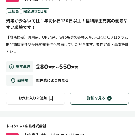
正社員
完全週休2日制
残業が少ない同社！年間休日120日以上！福利厚生充実の働きや
すい環境です！
【職務概要】汎用系、OPEN系、Web系等の各種スキルに応じたプログラム
開発請負案件や受託開発案件へ参画していただきます。要件定義・基本設計
とい...
280
550
想定年収
万円～
万円
勤務地
案件先により異なる
お気に入りに追加
詳細を見る
トヨタL＆F広島株式会社