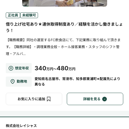
正社員
未経験可
借り上げ社宅あり★連休取得制度あり／経験を活かし働きましょ
う！
【職務概要】同社の運営するFC飲食店にて、下記業務に取り組んで頂きま
す。【職務詳細】・調理業務全般・ホール接客業務・スタッフのシフト管
理・アルバ...
340
480
想定年収
万円～
万円
愛知県名古屋市、常滑市、知多郡東浦町※配属先により
勤務地
異なる
お気に入りに追加
詳細を見る
株式会社レイシャス