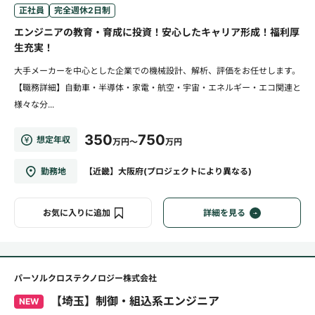
正社員
完全週休2日制
エンジニアの教育・育成に投資！安心したキャリア形成！福利厚
生充実！
大手メーカーを中心とした企業での機械設計、解析、評価をお任せします。
【職務詳細】自動車・半導体・家電・航空・宇宙・エネルギー・エコ関連と
様々な分...
350
750
想定年収
万円～
万円
勤務地
【近畿】大阪府(プロジェクトにより異なる)
お気に入りに追加
詳細を見る
パーソルクロステクノロジー株式会社
【埼玉】制御・組込系エンジニア
NEW