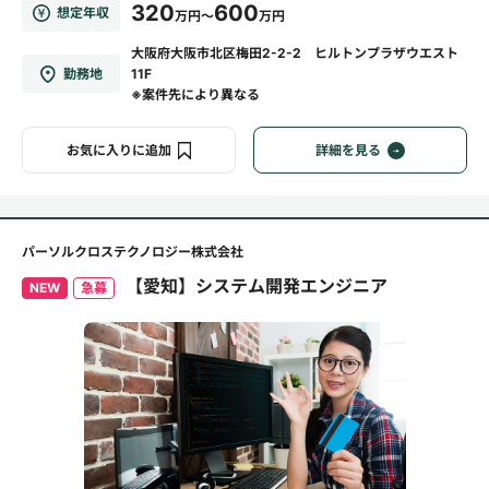
320
600
想定年収
万円～
万円
大阪府大阪市北区梅田2-2-2 ヒルトンプラザウエスト
勤務地
11F
※案件先により異なる
お気に入りに追加
詳細を見る
パーソルクロステクノロジー株式会社
【愛知】システム開発エンジニア
NEW
急募