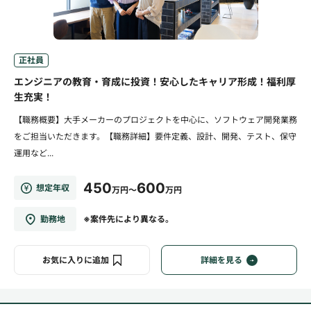
正社員
エンジニアの教育・育成に投資！安心したキャリア形成！福利厚
生充実！
【職務概要】大手メーカーのプロジェクトを中心に、ソフトウェア開発業務
をご担当いただきます。【職務詳細】要件定義、設計、開発、テスト、保守
運用など...
450
600
想定年収
万円～
万円
勤務地
※案件先により異なる。
お気に入りに追加
詳細を見る