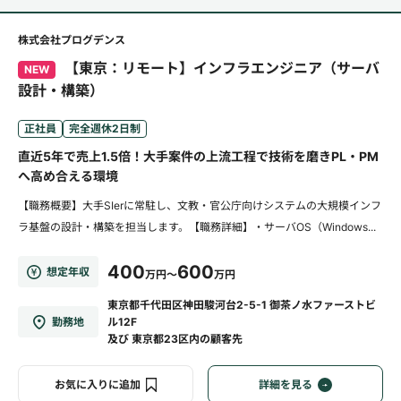
株式会社プログデンス
【東京：リモート】インフラエンジニア（サーバ
NEW
設計・構築）
正社員
完全週休2日制
直近5年で売上1.5倍！大手案件の上流工程で技術を磨きPL・PM
へ高め合える環境
【職務概要】大手SIerに常駐し、文教・官公庁向けシステムの大規模インフ
ラ基盤の設計・構築を担当します。【職務詳細】・サーバOS（Windows...
400
600
想定年収
万円～
万円
東京都千代田区神田駿河台2-5-1 御茶ノ水ファーストビ
勤務地
ル12F
及び 東京都23区内の顧客先
お気に入りに追加
詳細を見る