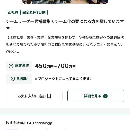
正社員
完全週休2日制
チームリーダー候補募集★チーム化の要になる方を探しています
★
【職務概要】業界・業種・企業規模を問わず、多種多様な顧客への課題解決
を通じて培われた高い技術力と強固な営業基盤によるバラエティに富んだ、
Webシ...
450
700
想定年収
万円～
万円
勤務地
※プロジェクトによって異なります。
お気に入りに追加
詳細を見る
株式会社BREXA Technology