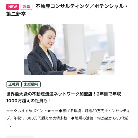
不動産コンサルティング／ポテンシャル・
NEW
急募
第二新卒
正社員
未経験可
世界最大級の不動産流通ネットワーク加盟店！2年目で年収
1000万超えの社員も！
＝＝☆おすすめポイント☆＝＝◆稼げる環境：月給30万円＋インセンティ
ブ、年収1，000万円超えの実績多数！◆職場の活気：約25歳から30代前
半、...