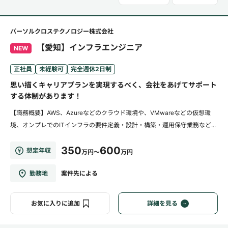
パーソルクロステクノロジー株式会社
【愛知】インフラエンジニア
NEW
正社員
未経験可
完全週休2日制
思い描くキャリアプランを実現するべく、会社をあげてサポート
する体制があります！
【職務概要】AWS、Azureなどのクラウド環境や、VMwareなどの仮想環
境、オンプレでのITインフラの要件定義・設計・構築・運用保守業務など...
350
600
想定年収
万円～
万円
勤務地
案件先による
お気に入りに追加
詳細を見る