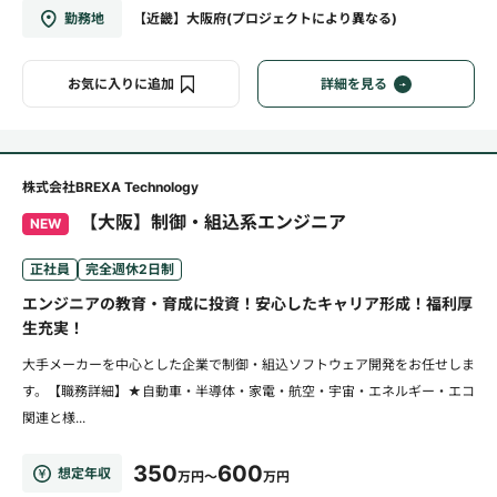
勤務地
【近畿】大阪府(プロジェクトにより異なる)
お気に入りに追加
詳細を見る
株式会社BREXA Technology
【大阪】制御・組込系エンジニア
NEW
正社員
完全週休2日制
エンジニアの教育・育成に投資！安心したキャリア形成！福利厚
生充実！
大手メーカーを中心とした企業で制御・組込ソフトウェア開発をお任せしま
す。【職務詳細】★自動車・半導体・家電・航空・宇宙・エネルギー・エコ
関連と様...
350
600
想定年収
万円～
万円