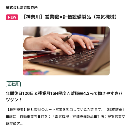
株式会社高砂製作所
【神奈川】営業職※評価設備製品（電気機械）
NEW
正社員
年間休日126日＆残業月15H程度☆離職率4.3％で働きやすさバ
ツグン！
【職務概要】同社製品のルート営業を担当していただきます。【職務詳細】
■誰に：自動車業界■何を：「電気機械」評価設備製品■手法：提案営業▽
既存顧客...