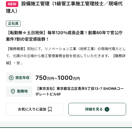
設備施工管理（1級管工事施工管理技士／現場代
NEW
理人）
正社員
【転勤無☆土日祝休】毎年120％成長企業！創業60年で官公庁
案件7割の安定感抜群！
【職務概要】同社にて、リノベーション工事（改修工事）の現場代理人とし
て、元請けの立場から施工管理業務全般を担当していただきます。【職務詳
細】・安...
750
1000
想定年収
万円～
万円
【東京支社】東京都足立区青井5丁目13-7 SHOWAコー
勤務地
ポレートビル6F
お気に入りに追加
詳細を見る