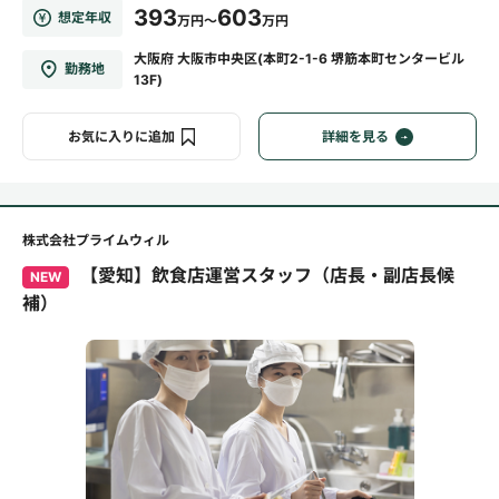
393
603
想定年収
万円～
万円
大阪府 大阪市中央区(本町2-1-6 堺筋本町センタービル
勤務地
13F)
お気に入りに追加
詳細を見る
株式会社プライムウィル
【愛知】飲食店運営スタッフ（店長・副店長候
NEW
補）