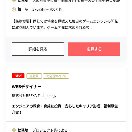
勤務地
大阪府豊中市新千里西町1-1-8 第一火災千里中央ビル8F
給 与
370
万円～
700
万円
【職務概要】同社では将来を見据えた独自のゲームエンジンの開発
に取り組んでいます。ゲーム開発に求められる技...
詳細を見る
応募する
NEW
正社員
完全週休2日制
WEBデザイナー
株式会社BREXA Technology
エンジニアの教育・育成に投資！安心したキャリア形成！福利厚生
充実！
勤務地
プロジェクト先による