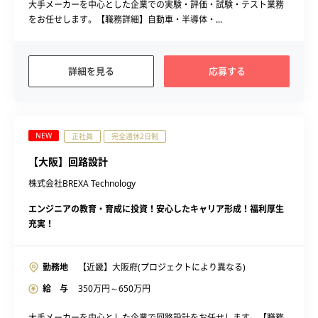
大手メーカーを中心とした企業での実験・評価・試験・テスト業務
をお任せします。【職務詳細】自動車・半導体・...
詳細を見る
応募する
NEW
正社員
完全週休2日制
【大阪】回路設計
株式会社BREXA Technology
エンジニアの教育・育成に投資！安心したキャリア形成！福利厚生
充実！
勤務地
【近畿】大阪府(プロジェクトにより異なる)
給 与
350
万円～
650
万円
大手メーカーを中心とした企業で回路設計をお任せします。【職務