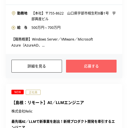
勤務地
【本社】〒755-8622 山口県宇部市相生町8番1号 宇
部興産ビル
給 与
500
万円～
700
万円
【職務概要】Windows Server／VMware／Microsoft
Azure（AzureAD、...
詳細を見る
応募する
NEW
正社員
【島根：リモート】AI／LLMエンジニア
株式会社Relic
最先端AI／LLMで新事業を創出！新規プロダクト開発を牽引するエ
ンジニア