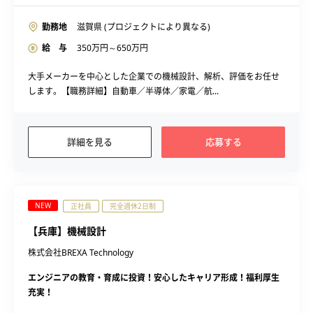
勤務地
滋賀県 (プロジェクトにより異なる)
給 与
350
万円～
650
万円
大手メーカーを中心とした企業での機械設計、解析、評価をお任せ
します。【職務詳細】自動車／半導体／家電／航...
詳細を見る
応募する
NEW
正社員
完全週休2日制
【兵庫】機械設計
株式会社BREXA Technology
エンジニアの教育・育成に投資！安心したキャリア形成！福利厚生
充実！