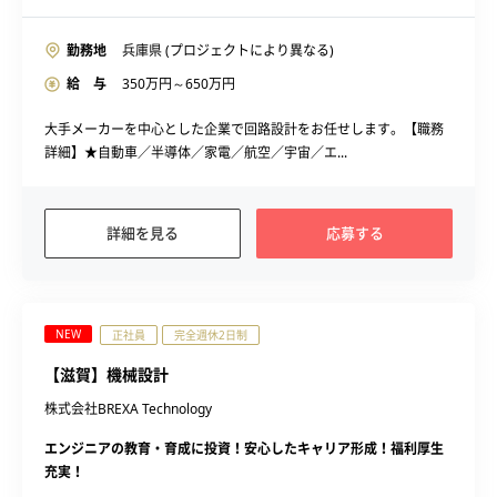
勤務地
兵庫県 (プロジェクトにより異なる)
給 与
350
万円～
650
万円
大手メーカーを中心とした企業で回路設計をお任せします。【職務
詳細】★自動車／半導体／家電／航空／宇宙／エ...
詳細を見る
応募する
NEW
正社員
完全週休2日制
【滋賀】機械設計
株式会社BREXA Technology
エンジニアの教育・育成に投資！安心したキャリア形成！福利厚生
充実！