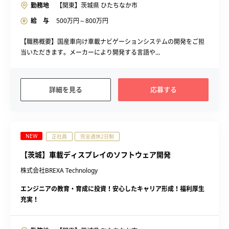
勤務地
【関東】茨城県 ひたちなか市
給 与
500
万円～
800
万円
【職務概要】国産車向け車載ナビゲーションシステムの開発をご担
当いただきます。メーカーにより開発する言語や...
詳細を見る
応募する
NEW
正社員
完全週休2日制
【茨城】車載ディスプレイのソフトウェア開発
株式会社BREXA Technology
エンジニアの教育・育成に投資！安心したキャリア形成！福利厚生
充実！