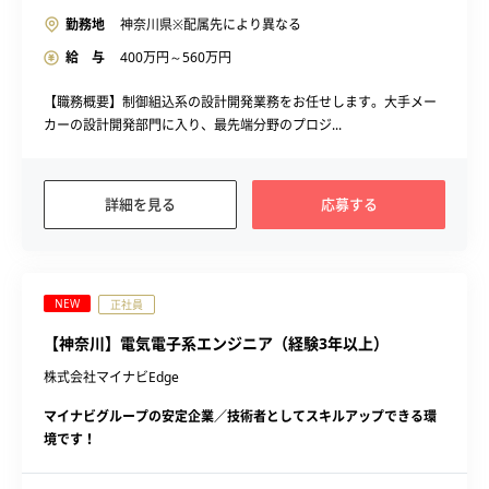
勤務地
神奈川県※配属先により異なる
給 与
400
万円～
560
万円
【職務概要】制御組込系の設計開発業務をお任せします。大手メー
カーの設計開発部門に入り、最先端分野のプロジ...
詳細を見る
応募する
NEW
正社員
【神奈川】電気電子系エンジニア（経験3年以上）
株式会社マイナビEdge
マイナビグループの安定企業／技術者としてスキルアップできる環
境です！