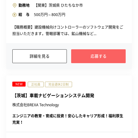
勤務地
【関東】茨城県 ひたちなか市
給 与
500
万円～
800
万円
【職務概要】建設機械向けコントローラーのソフトウェア開発をご
担当いただきます。管轄部署では、鉱山機械など...
詳細を見る
応募する
NEW
正社員
完全週休2日制
【茨城】車載ナビゲーションシステム開発
株式会社BREXA Technology
エンジニアの教育・育成に投資！安心したキャリア形成！福利厚生
充実！