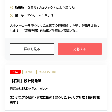
勤務地
兵庫県 (プロジェクトにより異なる)
給 与
350
万円～
650
万円
大手メーカーを中心とした企業での機械設計、解析、評価をお任せ
します。【職務詳細】自動車／半導体／家電／航...
詳細を見る
応募する
NEW
正社員
完全週休2日制
【石川】設計開発職
株式会社BREXA Technology
エンジニアの教育・育成に投資！安心したキャリア形成！福利厚生
充実！