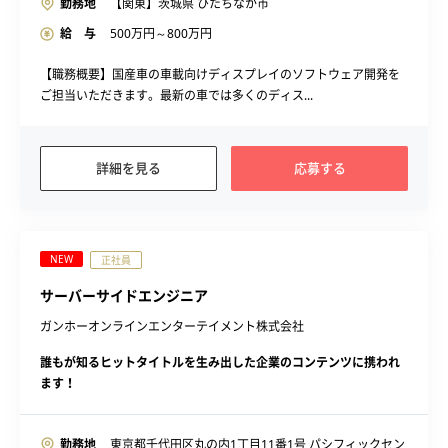
勤務地
【関東】茨城県 ひたちなか市
給 与
500
万円～
800
万円
【職務概要】国産車の車載向けディスプレイのソフトウェア開発を
ご担当いただきます。最新の車では多くのディス...
詳細を見る
応募する
NEW
正社員
サーバーサイドエンジニア
ガンホーオンラインエンターテイメント株式会社
誰もが知るヒットタイトルを生み出した企業のコンテンツに携われ
ます！
勤務地
東京都千代田区丸の内1丁目11番1号 パシフィックセン