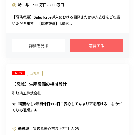
給 与
500
万円～
800
万円
【職務概要】Salesforce導入における開発または導入支援をご担当
いただきます。【職務詳細】1.顧客...
詳細を見る
応募する
NEW
正社員
【宮城】生産設備の機械設計
引地精工株式会社
★「転勤なし×年間休日118日！安心してキャリアを築ける、ものづ
くりの現場」★
勤務地
宮城県岩沼市吹上2丁目8-28