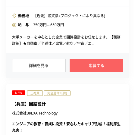
勤務地
【近畿】滋賀県 (プロジェクトにより異なる)
給 与
350
万円～
650
万円
大手メーカーを中心とした企業で回路設計をお任せします。【職務
詳細】★自動車／半導体／家電／航空／宇宙／エ...
詳細を見る
応募する
NEW
正社員
完全週休2日制
【兵庫】回路設計
株式会社BREXA Technology
エンジニアの教育・育成に投資！安心したキャリア形成！福利厚生
充実！