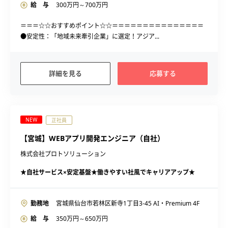
給 与
300
万円～
700
万円
＝＝＝☆☆おすすめポイント☆☆＝＝＝＝＝＝＝＝＝＝＝＝＝＝＝
●安定性：「地域未来牽引企業」に選定！アジア...
詳細を見る
応募する
NEW
正社員
【宮城】WEBアプリ開発エンジニア（自社）
株式会社プロトソリューション
★自社サービス×安定基盤★働きやすい社風でキャリアアップ★
勤務地
宮城県仙台市若林区新寺1丁目3-45 AI・Premium 4F
給 与
350
万円～
650
万円