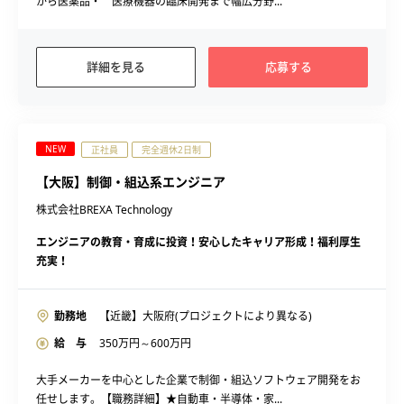
から医薬品・ 医療機器の臨床開発まで幅広分野...
詳細を見る
応募する
NEW
正社員
完全週休2日制
【大阪】制御・組込系エンジニア
株式会社BREXA Technology
エンジニアの教育・育成に投資！安心したキャリア形成！福利厚生
充実！
勤務地
【近畿】大阪府(プロジェクトにより異なる)
給 与
350
万円～
600
万円
大手メーカーを中心とした企業で制御・組込ソフトウェア開発をお
任せします。【職務詳細】★自動車・半導体・家...