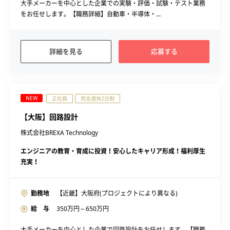
大手メーカーを中心とした企業での実験・評価・試験・テスト業務
をお任せします。【職務詳細】自動車・半導体・...
詳細を見る
応募する
NEW
正社員
完全週休2日制
【大阪】回路設計
株式会社BREXA Technology
エンジニアの教育・育成に投資！安心したキャリア形成！福利厚生
充実！
勤務地
【近畿】大阪府(プロジェクトにより異なる)
給 与
350
万円～
650
万円
大手メーカーを中心とした企業で回路設計をお任せします。【職務