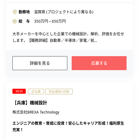
勤務地
滋賀県 (プロジェクトにより異なる)
給 与
350
万円～
650
万円
大手メーカーを中心とした企業での機械設計、解析、評価をお任せ
します。【職務詳細】自動車／半導体／家電／航...
詳細を見る
応募する
NEW
正社員
完全週休2日制
【兵庫】機械設計
株式会社BREXA Technology
エンジニアの教育・育成に投資！安心したキャリア形成！福利厚生
充実！