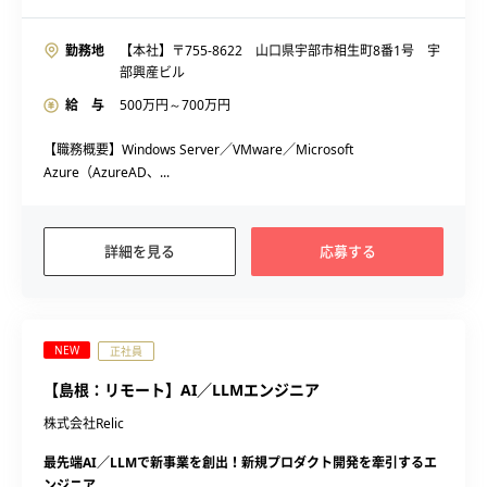
勤務地
【本社】〒755-8622 山口県宇部市相生町8番1号 宇
部興産ビル
給 与
500
万円～
700
万円
【職務概要】Windows Server／VMware／Microsoft
Azure（AzureAD、...
詳細を見る
応募する
NEW
正社員
【島根：リモート】AI／LLMエンジニア
株式会社Relic
最先端AI／LLMで新事業を創出！新規プロダクト開発を牽引するエ
ンジニア