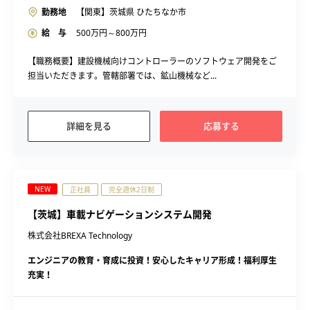
勤務地
【関東】茨城県 ひたちなか市
給 与
500
万円～
800
万円
【職務概要】建設機械向けコントローラーのソフトウェア開発をご
担当いただきます。管轄部署では、鉱山機械など...
詳細を見る
応募する
NEW
正社員
完全週休2日制
【茨城】車載ナビゲーションシステム開発
株式会社BREXA Technology
エンジニアの教育・育成に投資！安心したキャリア形成！福利厚生
充実！