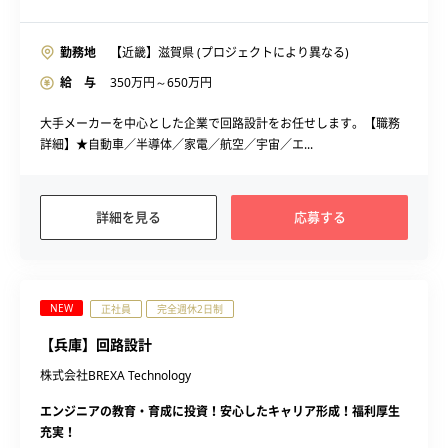
勤務地
【近畿】滋賀県 (プロジェクトにより異なる)
給 与
350
万円～
650
万円
大手メーカーを中心とした企業で回路設計をお任せします。【職務
詳細】★自動車／半導体／家電／航空／宇宙／エ...
詳細を見る
応募する
NEW
正社員
完全週休2日制
【兵庫】回路設計
株式会社BREXA Technology
エンジニアの教育・育成に投資！安心したキャリア形成！福利厚生
充実！