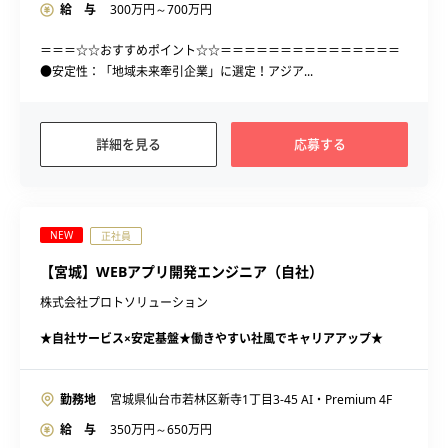
給 与
300
万円～
700
万円
＝＝＝☆☆おすすめポイント☆☆＝＝＝＝＝＝＝＝＝＝＝＝＝＝＝
●安定性：「地域未来牽引企業」に選定！アジア...
詳細を見る
応募する
NEW
正社員
【宮城】WEBアプリ開発エンジニア（自社）
株式会社プロトソリューション
★自社サービス×安定基盤★働きやすい社風でキャリアアップ★
勤務地
宮城県仙台市若林区新寺1丁目3-45 AI・Premium 4F
給 与
350
万円～
650
万円