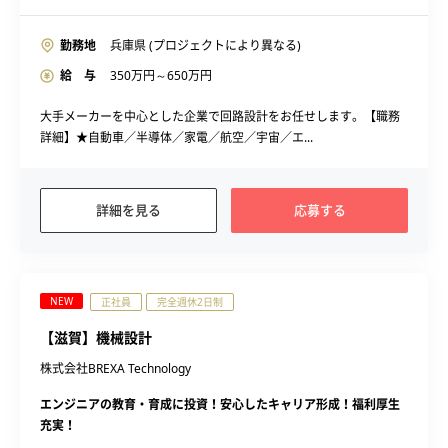
勤務地
兵庫県 (プロジェクトにより異なる)
給 与
350
万円～
650
万円
大手メーカーを中心とした企業で回路設計をお任せします。【職務
詳細】★自動車／半導体／家電／航空／宇宙／エ...
詳細を見る
応募する
NEW
正社員
完全週休2日制
【滋賀】機械設計
株式会社BREXA Technology
エンジニアの教育・育成に投資！安心したキャリア形成！福利厚生
充実！