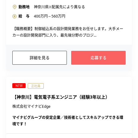
勤務地
神奈川県※配属先により異なる
給 与
400
万円～
560
万円
【職務概要】制御組込系の設計開発業務をお任せします。大手メー
カーの設計開発部門に入り、最先端分野のプロジ...
詳細を見る
応募する
NEW
正社員
【神奈川】電気電子系エンジニア（経験3年以上）
株式会社マイナビEdge
マイナビグループの安定企業／技術者としてスキルアップできる環
境です！