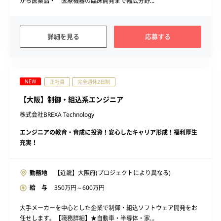
から医薬品・ 医療機器の臨床開発まで幅広分野...
詳細を見る
応募する
NEW
正社員
完全週休2日制
【大阪】制御・組込系エンジニア
株式会社BREXA Technology
エンジニアの教育・育成に投資！安心したキャリア形成！福利厚生
充実！
勤務地
【近畿】大阪府(プロジェクトにより異なる)
給 与
350
万円～
600
万円
大手メーカーを中心とした企業で制御・組込ソフトウェア開発をお
任せします。【職務詳細】★自動車・半導体・家...