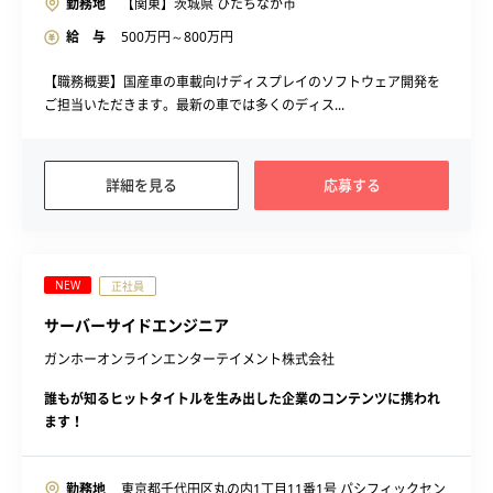
勤務地
【関東】茨城県 ひたちなか市
給 与
500
万円～
800
万円
【職務概要】国産車の車載向けディスプレイのソフトウェア開発を
ご担当いただきます。最新の車では多くのディス...
詳細を見る
応募する
NEW
正社員
サーバーサイドエンジニア
ガンホーオンラインエンターテイメント株式会社
誰もが知るヒットタイトルを生み出した企業のコンテンツに携われ
ます！
勤務地
東京都千代田区丸の内1丁目11番1号 パシフィックセン