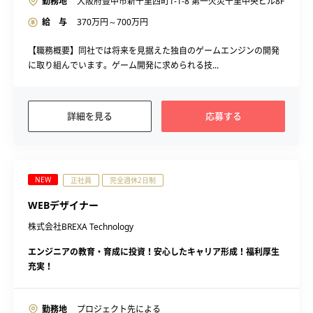
勤務地
大阪府豊中市新千里西町1-1-8 第一火災千里中央ビル8F
給 与
370
万円～
700
万円
【職務概要】同社では将来を見据えた独自のゲームエンジンの開発
に取り組んでいます。ゲーム開発に求められる技...
詳細を見る
応募する
NEW
正社員
完全週休2日制
WEBデザイナー
株式会社BREXA Technology
エンジニアの教育・育成に投資！安心したキャリア形成！福利厚生
充実！
勤務地
プロジェクト先による