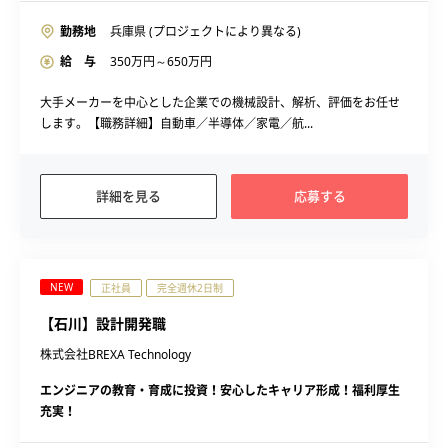
勤務地
兵庫県 (プロジェクトにより異なる)
給 与
350
万円～
650
万円
大手メーカーを中心とした企業での機械設計、解析、評価をお任せ
します。【職務詳細】自動車／半導体／家電／航...
詳細を見る
応募する
NEW
正社員
完全週休2日制
【石川】設計開発職
株式会社BREXA Technology
エンジニアの教育・育成に投資！安心したキャリア形成！福利厚生
充実！