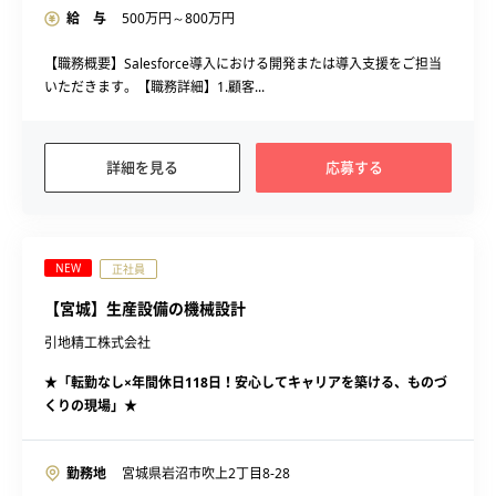
給 与
500
万円～
800
万円
【職務概要】Salesforce導入における開発または導入支援をご担当
いただきます。【職務詳細】1.顧客...
詳細を見る
応募する
NEW
正社員
【宮城】生産設備の機械設計
引地精工株式会社
★「転勤なし×年間休日118日！安心してキャリアを築ける、ものづ
くりの現場」★
勤務地
宮城県岩沼市吹上2丁目8-28