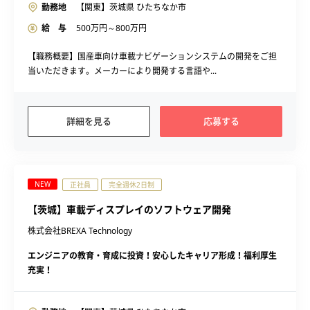
勤務地
【関東】茨城県 ひたちなか市
給 与
500
万円～
800
万円
【職務概要】国産車向け車載ナビゲーションシステムの開発をご担
当いただきます。メーカーにより開発する言語や...
詳細を見る
応募する
NEW
正社員
完全週休2日制
【茨城】車載ディスプレイのソフトウェア開発
株式会社BREXA Technology
エンジニアの教育・育成に投資！安心したキャリア形成！福利厚生
充実！