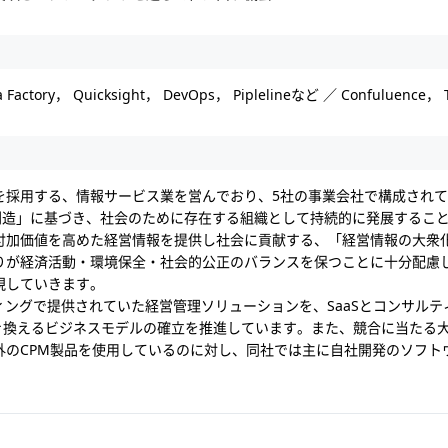
 Factory， Quicksight， DevOps， Piplelineなど ／ Confuluence， T
を採用する、情報サービス業を営んでおり、5社の事業会社で構成され
の創造」に基づき、社会のために存在する組織として持続的に発展するこ
付加価値を高めた経営情報を提供し社会に貢献する、「経営情報の大衆
りが経済活動・環境保全・社会的公正のバランスを保つことに十分配慮
現していきます。
ィングで提供されていた経営管理ソリューションを、SaaSとコンサル
aS」に置き換えるビジネスモデルの確立を推進しています。また、競合に当た
外のCPM製品を使用しているのに対し、同社では主に自社開発のソフト