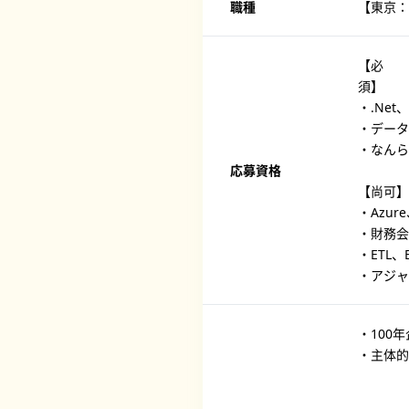
職種
【東京：
【必
・.Ne
・データ
・なんら
応募資格
【尚可】
・Azu
・財務会
・ETL
・アジャ
・100
・主体的