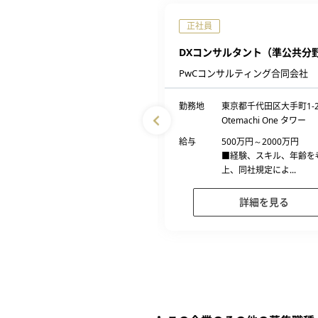
完全週休2日制
正社員
：リモート】コンサルタント
DXコンサルタント（準公共分
ーバル案件）
PwCコンサルティング合同会社
社日立コンサルティング
勤務地
東京都千代田区大手町1-2
東京都千代田区麹町2丁目4番1号
Otemachi One タワー
460万円～1700万円
給与
500万円～2000万円
■経験、スキル、年齢を考慮の
■経験、スキル、年齢を
上、同社規定によ...
上、同社規定によ...
詳細を見る
詳細を見る