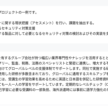
プロジェクトの一例です。
ィに関する現状把握（アセスメント）を行い、課題を抽出する。
るセキュリティ対策支援
する製品に対して必要となるセキュリティ対策の検討およびその実装を
上を有するグループ会社が持つ幅広い業界専門性やナレッジを活用すると
ザリー、監査、税務、法務のスペシャリストと緊密に連携し、増大する
向けてグローバルレベルの支援体制でサポートします。同社で実施する
使用した研修が多数含まれており、グローバルに通用するスキルアップ
には、受講生の学習効果を高めるために英語と日本語を併記した研修資
ても一人一人の学習をサポートしています。定期的なレベルチェック（CA
自己学習に必要な受講料の一部負担、海外派遣時には事前に語学力強化の