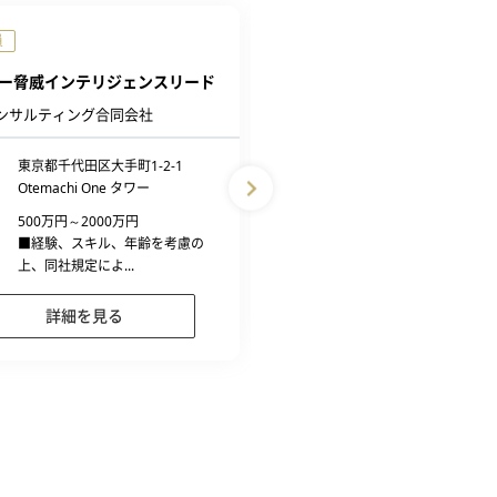
員
正社員
ー脅威インテリジェンスリード
【東京：リモート】ITコンサ
（DX・マーケティング領域）
コンサルティング合同会社
株式会社電通デジタル
東京都千代田区大手町1-2-1
勤務地
東京都港区東新橋1-8-1
Otemachi One タワー
給与
500万円～1500万円
500万円～2000万円
※採用時処遇により決定
■経験、スキル、年齢を考慮の
上、同社規定によ...
詳細を見る
詳細を見る