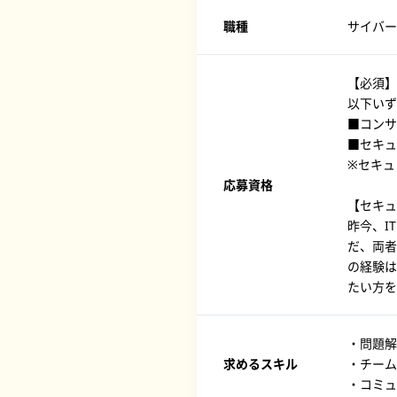
職種
サイバー
【必須】
以下いず
■コンサ
■セキュ
※セキュ
応募資格
【セキュ
昨今、I
だ、両者
の経験は
たい方を
・問題解
求めるスキル
・チーム
・コミュ