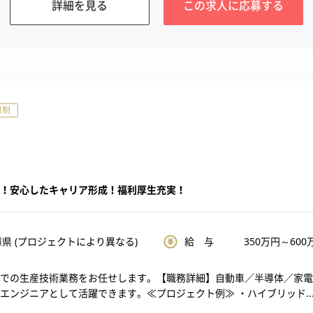
詳細を見る
この求人に
応募する
日制
！安心したキャリア形成！福利厚生充実！
県 (プロジェクトにより異なる)
給 与
350
万円～
600
での生産技術業務をお任せします。【職務詳細】自動車／半導体／家電
エンジニアとして活躍できます。≪プロジェクト例≫ ・ハイブリッド..