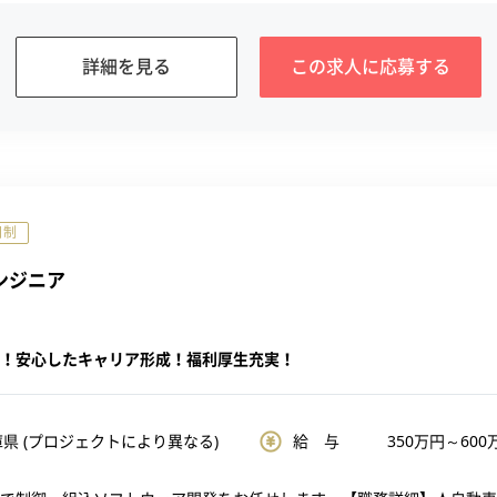
詳細を見る
この求人に
応募する
日制
ンジニア
！安心したキャリア形成！福利厚生充実！
県 (プロジェクトにより異なる)
給 与
350
万円～
600