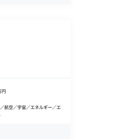
万円
／航空／宇宙／エネルギー／エ
.