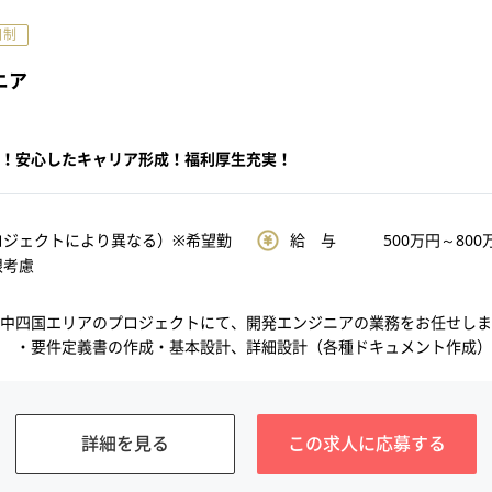
日制
ニア
！安心したキャリア形成！福利厚生充実！
ロジェクトにより異なる）※希望勤
給 与
500
万円～
800
限考慮
中四国エリアのプロジェクトにて、開発エンジニアの業務をお任せしま
 ・要件定義書の作成・基本設計、詳細設計（各種ドキュメント作成）..
詳細を見る
この求人に
応募する