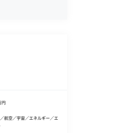
万円
／航空／宇宙／エネルギー／エ
.