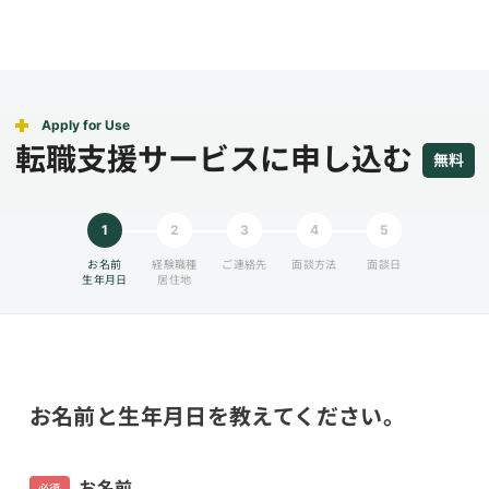
Apply for Use
転職支援サービスに申し込む
無料
1
2
3
4
5
お名前
経験職種
ご連絡先
面談方法
面談日
生年月日
居住地
お名前と生年月日を教えてください。
お名前
必須