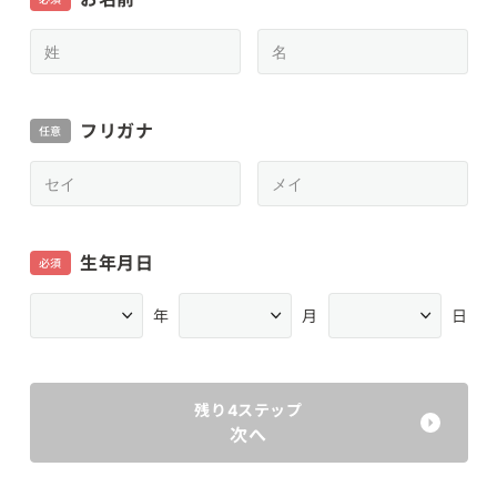
フリガナ
任意
生年月日
必須
年
月
日
残り4ステップ
次へ