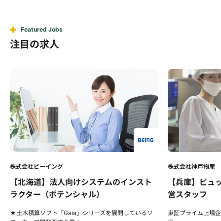
Featured Jobs
注目の求人
株式会社神戸物産
株
のインスト
【兵庫】ビュッフェレストランの店舗運
【
営スタッフ
大
た
を展開しているソ
東証プライム上場企業！多事業を展開しており、安定性