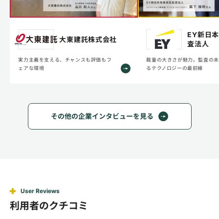
EY新日
大東建託株式会社
査法人
実力主義を支える、チャンスも評価もフ
裁量の大きさが魅力。監査の未
ェアな環境
るテクノロジーの最前線
その他の企業インタビューを見る
User Reviews
利用者のクチコミ