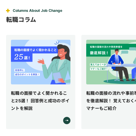
Columns About Job Change
転職コラム
聞かれるこ
転職の面接の流れや事前準備
転職エージ
と成功のポイ
を徹底解説！ 覚えておくべき
やメリット
マナーもご紹介
コツまでわ