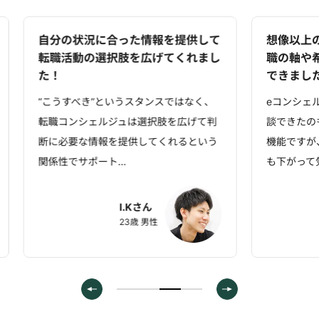
自分の状況に合った情報を提供して
想像以上の
転職活動の選択肢を広げてくれまし
職の軸や希
た！
できました
“こうすべき”というスタンスではなく、
eコンシェル
転職コンシェルジュは選択肢を広げて判
談できたのも
断に必要な情報を提供してくれるという
機能ですが、
関係性でサポート…
も下がって気
I.Kさん
23歳 男性