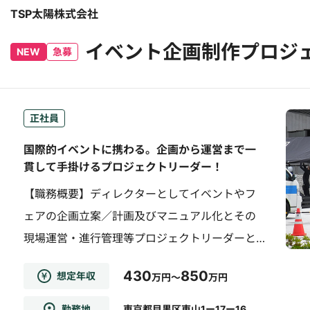
TSP太陽株式会社
イベント企画制作プロジ
NEW
急募
正社員
国際的イベントに携わる。企画から運営まで一
貫して手掛けるプロジェクトリーダー！
【職務概要】ディレクターとしてイベントやフ
ェアの企画立案／計画及びマニュアル化とその
現場運営・進行管理等プロジェクトリーダーと
して制作全般をお任せいたします。基本的に営
430
850
想定年収
万円～
万円
業担当者と協働して進めていただきます。【職
務詳細】・主催者（またはクライアント）から
勤務地
東京都目黒区東山1ー17ー16