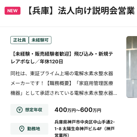
【兵庫】法人向け説明会営業
NEW
正社員
未経験可
【未経験・販売経験者歓迎】飛び込み・新規テ
レアポなし／年休120日
同社は、東証プライム上場の電解水素水整水器
メーカーです！【職務概要】「家庭用管理医療
機器」として承認されている電解水素水整水器
の法人企業の従業員様向けに製品説明会・体験
400
600
想定年収
万円～
万円
会を行う営業を担当していただきます。【職務
詳細】・代理店紹介や直接問い合わせがあった
兵庫県神戸市中央区中山手通2-
勤務地
1-8 太陽生命神戸ビル4F（神戸
法人に対するアプローチ・実製品を用いた説明
営業所）