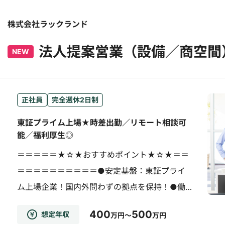
株式会社ラックランド
法人提案営業（設備／商空間
NEW
正社員
完全週休2日制
東証プライム上場★時差出勤／リモート相談可
能／福利厚生◎
＝＝＝＝＝★☆★おすすめポイント★☆★＝＝
＝＝＝＝＝＝＝＝＝＝●安定基盤：東証プライ
ム上場企業！国内外問わずの拠点を保持！●働
き方：転勤なし！土日祝休み！実働7時間30分！
400
500
想定年収
万円～
万円
福利厚生◎●社風：任せる業務幅も広く、活気