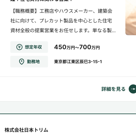
【職務概要】工務店やハウスメーカー、建築会
社に向けて、プレカット製品を中心とした住宅
資材全般の提案営業をお任せします。単なる製
品販売ではなく、お客様ごとの課題やニーズに
450
700
想定年収
万円～
万円
合わせて最適な商材を提案し、住宅づくりをト
ータルで支援していく仕事です。【職務詳細】
勤務地
東京都江東区辰巳3-15-1
誰に：工務店・ハウスメーカー・建築会社何
を：プレカット製品手法：提案営業・既存顧客
への定期訪問・関係構築・プ...
詳細を見る
株式会社日本トリム