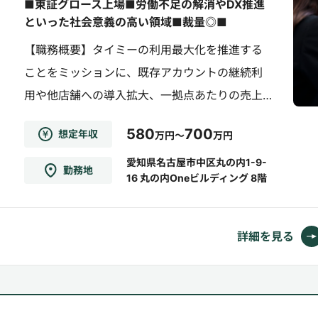
■東証グロース上場■労働不足の解消やDX推進
といった社会意義の高い領域■裁量◎■
【職務概要】タイミーの利用最大化を推進する
ことをミッションに、既存アカウントの継続利
用や他店舗への導入拡大、一拠点あたりの売上
の増加を目指していただきます。【職務詳細】●
580
700
想定年収
万円～
万円
フィールドセールスが受注した案件を引き継
ぎ、コンサルティングの実行●担当クライアン
愛知県名古屋市中区丸の内1-9-
勤務地
16 丸の内Oneビルディング 8階
トへの経営課題、人材課題のヒアリング●担当
クライアントの課題を解決するための施策検
討、資料作成、提案・集客の...
詳細を見る