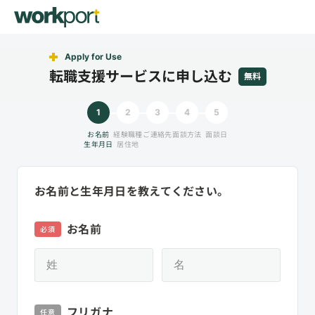
Apply for Use
転職支援サービスに申し込む
無料
1
2
3
4
5
お名前
経験職種
ご連絡先
面談方法
面談日
生年月日
居住地
お名前と生年月日を教えてください。
お名前
必須
フリガナ
任意