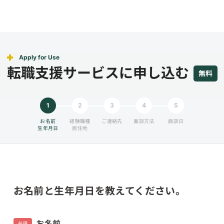
Apply for Use
転職支援サービスに申し込む
無料
1
2
3
4
5
お名前
経験職種
ご連絡先
面談方法
面談日
生年月日
居住地
お名前と生年月日を教えてください。
お名前
必須