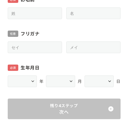
フリガナ
任意
生年月日
必須
年
月
日
残り4ステップ
次へ