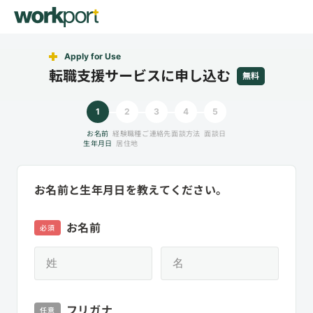
Apply for Use
転職支援サービスに申し込む
無料
1
2
3
4
5
お名前
経験職種
ご連絡先
面談方法
面談日
生年月日
居住地
お名前と生年月日を教えてください。
お名前
必須
フリガナ
任意