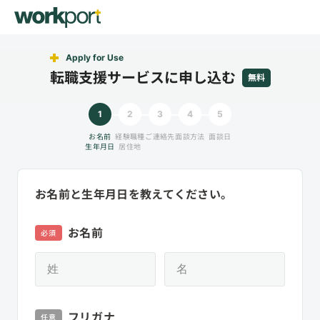
Apply for Use
転職支援サービスに申し込む
無料
1
2
3
4
5
お名前
経験職種
ご連絡先
面談方法
面談日
生年月日
居住地
お名前と生年月日を教えてください。
お名前
必須
フリガナ
任意