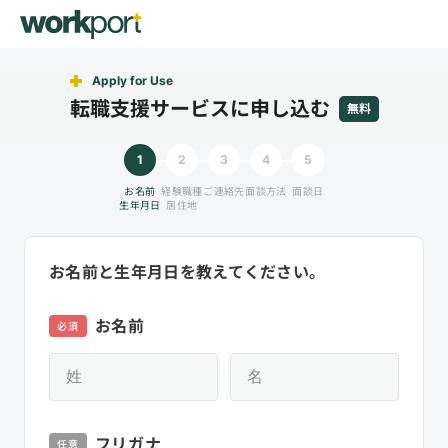
Apply for Use
転職支援サービスに申し込む
無料
1
2
3
4
5
お名前
経験職種
ご連絡先
面談方法
面談日
生年月日
居住地
お名前と生年月日を教えてください。
お名前
必須
フリガナ
任意