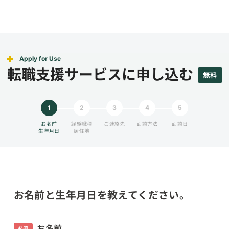
Apply for Use
転職支援サービスに申し込む
無料
1
2
3
4
5
お名前
経験職種
ご連絡先
面談方法
面談日
生年月日
居住地
お名前と生年月日を教えてください。
お名前
必須