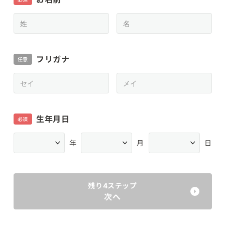
フリガナ
任意
生年月日
必須
年
月
日
残り4ステップ
次へ