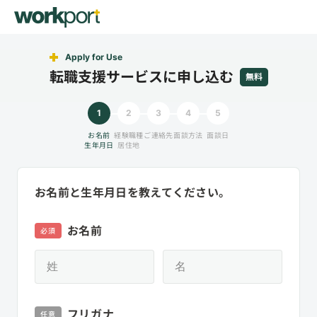
Apply for Use
転職支援サービスに申し込む
無料
1
2
3
4
5
お名前
経験職種
ご連絡先
面談方法
面談日
生年月日
居住地
お名前と生年月日を教えてください。
お名前
必須
フリガナ
任意