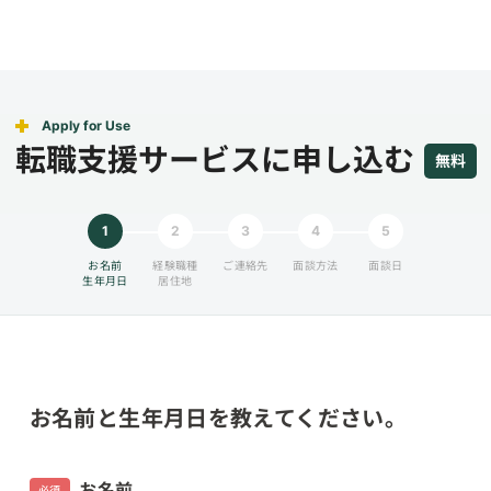
Apply for Use
転職支援サービスに申し込む
無料
1
2
3
4
5
お名前
経験職種
ご連絡先
面談方法
面談日
生年月日
居住地
お名前と生年月日を教えてください。
お名前
必須