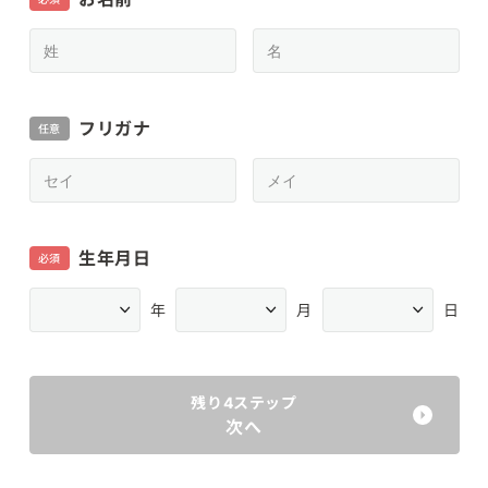
フリガナ
任意
生年月日
必須
年
月
日
残り4ステップ
次へ