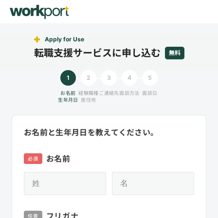
Apply for Use
転職支援サービスに申し込む
無料
1
2
3
4
5
お名前
経験職種
ご連絡先
面談方法
面談日
生年月日
居住地
お名前と生年月日を教えてください。
お名前
必須
フリガナ
任意