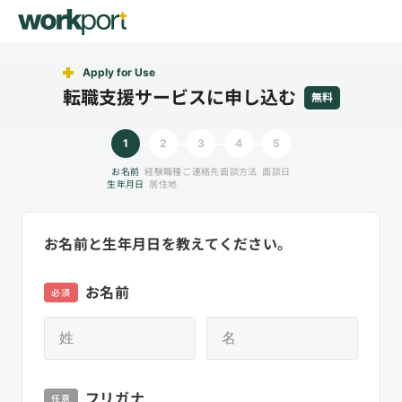
Apply for Use
転職支援サービスに申し込む
無料
1
2
3
4
5
お名前
経験職種
ご連絡先
面談方法
面談日
生年月日
居住地
お名前と生年月日を教えてください。
お名前
必須
フリガナ
任意