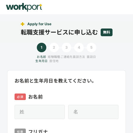
Apply for Use
転職支援サービスに申し込む
無料
1
2
3
4
5
お名前
経験職種
ご連絡先
面談方法
面談日
生年月日
居住地
お名前と生年月日を教えてください。
お名前
必須
フリガナ
任意