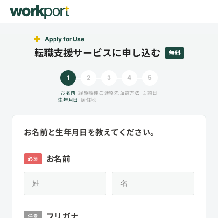
Apply for Use
転職支援サービスに申し込む
無料
1
2
3
4
5
お名前
経験職種
ご連絡先
面談方法
面談日
生年月日
居住地
お名前と生年月日を教えてください。
お名前
必須
フリガナ
任意