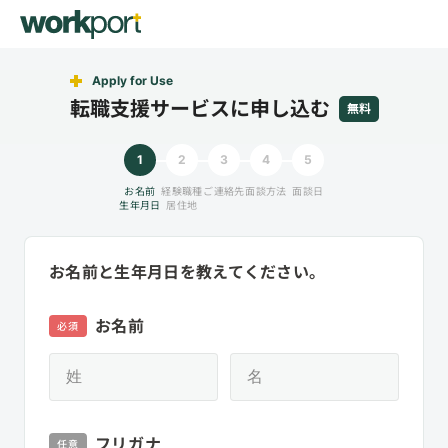
Apply for Use
転職支援サービスに申し込む
無料
1
2
3
4
5
お名前
経験職種
ご連絡先
面談方法
面談日
生年月日
居住地
お名前と生年月日を教えてください。
お名前
必須
フリガナ
任意