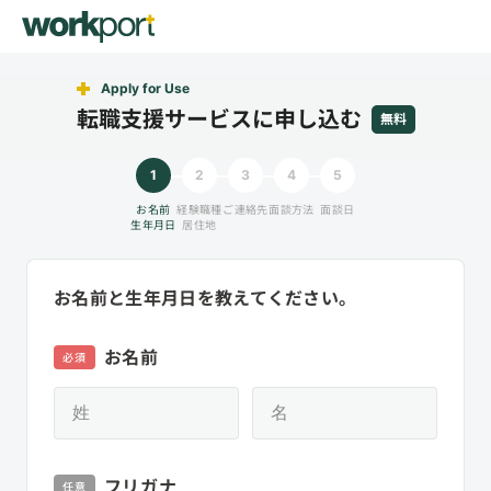
Apply for Use
転職支援サービスに申し込む
無料
1
2
3
4
5
お名前
経験職種
ご連絡先
面談方法
面談日
生年月日
居住地
お名前と生年月日を教えてください。
お名前
必須
フリガナ
任意