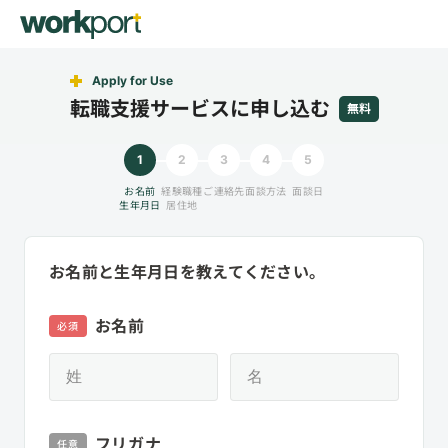
Apply for Use
転職支援サービスに申し込む
無料
1
2
3
4
5
お名前
経験職種
ご連絡先
面談方法
面談日
生年月日
居住地
お名前と生年月日を教えてください。
お名前
必須
フリガナ
任意