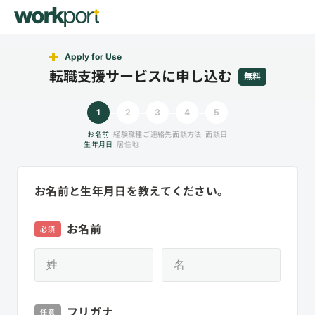
Apply for Use
転職支援サービスに申し込む
無料
1
2
3
4
5
お名前
経験職種
ご連絡先
面談方法
面談日
生年月日
居住地
お名前と生年月日を教えてください。
お名前
必須
フリガナ
任意