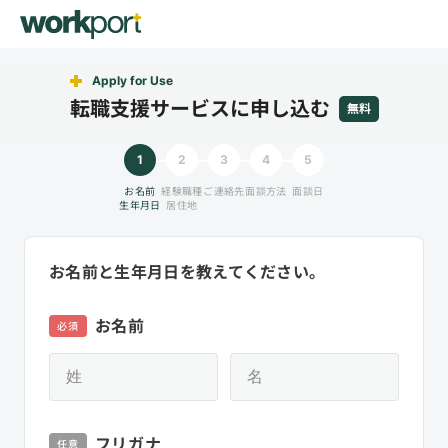
Apply for Use
転職支援サービスに申し込む
無料
1
2
3
4
5
お名前
経験職種
ご連絡先
面談方法
面談日
生年月日
居住地
お名前と生年月日を教えてください。
お名前
必須
フリガナ
任意