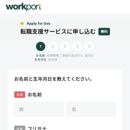
Apply for Use
転職支援サービスに申し込む
無料
1
2
3
4
5
お名前
経験職種
ご連絡先
面談方法
面談日
生年月日
居住地
お名前と生年月日を教えてください。
お名前
必須
フリガナ
任意