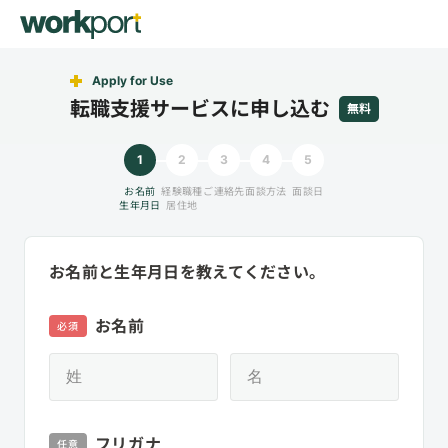
Apply for Use
転職支援サービスに申し込む
無料
1
2
3
4
5
お名前
経験職種
ご連絡先
面談方法
面談日
生年月日
居住地
お名前と生年月日を教えてください。
お名前
必須
フリガナ
任意