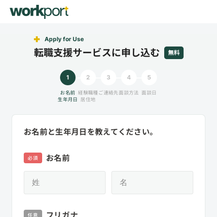
Apply for Use
転職支援サービスに申し込む
無料
1
2
3
4
5
お名前
経験職種
ご連絡先
面談方法
面談日
生年月日
居住地
お名前と生年月日を教えてください。
お名前
必須
フリガナ
任意