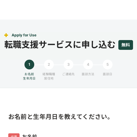
Apply for Use
転職支援サービスに申し込む
無料
1
2
3
4
5
お名前
経験職種
ご連絡先
面談方法
面談日
生年月日
居住地
お名前と生年月日を教えてください。
お名前
必須