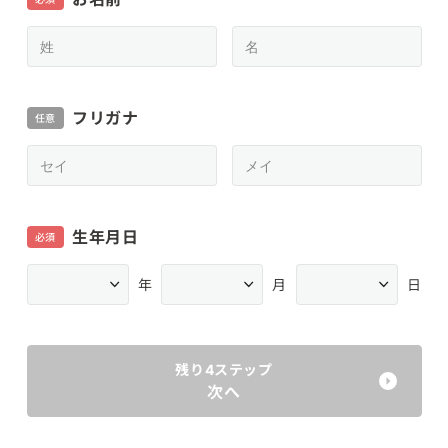
フリガナ
任意
生年月日
必須
年
月
日
残り4ステップ
次へ