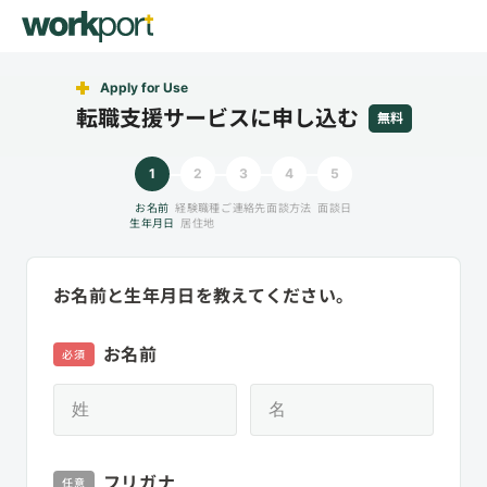
Apply for Use
転職支援サービスに申し込む
無料
1
2
3
4
5
お名前
経験職種
ご連絡先
面談方法
面談日
生年月日
居住地
お名前と生年月日を教えてください。
お名前
必須
フリガナ
任意