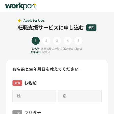
Apply for Use
転職支援サービスに申し込む
無料
1
2
3
4
5
お名前
経験職種
ご連絡先
面談方法
面談日
生年月日
居住地
お名前と生年月日を教えてください。
お名前
必須
フリガナ
任意