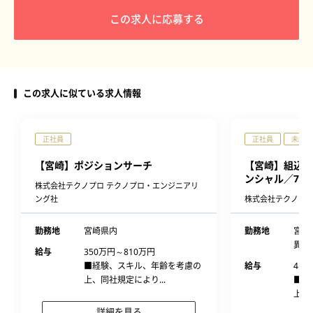
この求人に応募する
この求人に似ている求人情報
正社員
正社員
未経験
【宮崎】ポジションサーチ
【宮崎】組込ソ
ンシャル／7月
株式会社テクノプロ テクノプロ・エンジニアリ
ング社
株式会社テクノプロ
勤務地
宮崎県内
勤務地
宮崎
異な
給与
350万円～810万円
■経験、スキル、年齢を考慮の
給与
415
上、同社規定により...
■経
上、
詳細を見る