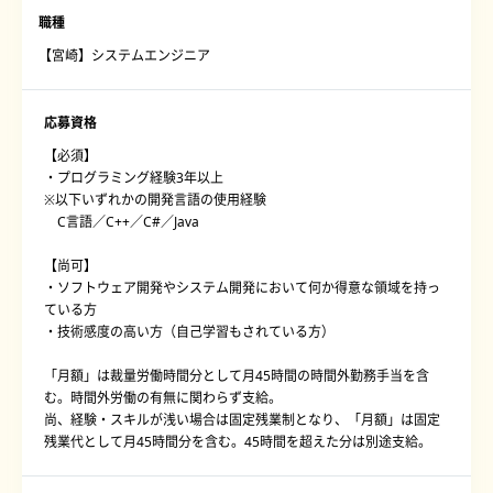
職種
【宮崎】システムエンジニア
応募資格
【必須】
・プログラミング経験3年以上
※以下いずれかの開発言語の使用経験
C言語／C++／C#／Java
【尚可】
・ソフトウェア開発やシステム開発において何か得意な領域を持っ
ている方
・技術感度の高い方（自己学習もされている方）
「月額」は裁量労働時間分として月45時間の時間外勤務手当を含
む。時間外労働の有無に関わらず支給。
尚、経験・スキルが浅い場合は固定残業制となり、「月額」は固定
残業代として月45時間分を含む。45時間を超えた分は別途支給。