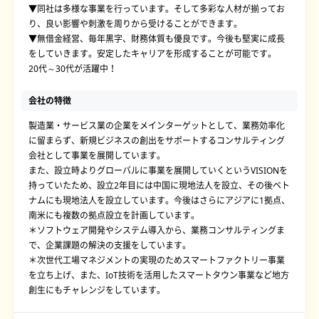
▼同社は多様な事業を行っています。そして多彩な人材が揃ってお
り、良い影響や刺激を周りから受けることができます。
▼無借金経営、毎年黒字、財務体質も優良です。今後も堅実に成長
をしていきます。安定したキャリアを形成することが可能です。
20代～30代が活躍中！
会社の特徴
製造業・サービス業の企業をメインターゲットとして、業務効率化
に留まらず、新規ビジネスの創出をサポートするコンサルティング
会社として事業を展開しています。
また、設立時よりグローバルに事業を展開していくというVISIONを
持っていたため、設立2年目には中国に現地法人を設立、その後ベト
ナムにも現地法人を設立しています。今後はさらにアジアに1拠点、
南米にも複数の拠点設立を計画しています。
＊ソフトウェア開発やシステム導入から、業務コンサルティングま
で、企業課題の解決の支援をしています。
＊次世代工場マネジメントの実現のためスマートファクトリー事業
を立ち上げ、また、IoT技術を活用したスマートタウン事業など地方
創生にもチャレンジをしています。