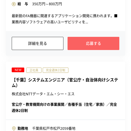
給 与
350
万円～
800
万円
最新鋭のFA機器に関連するアプリケーション開発に携われます。■
業務内容ソフトウェアの高いユーザビリティを...
詳細を見る
応募する
NEW
正社員
完全週休2日制
【千葉】システムエンジニア（官公庁・自治体向けシステ
ム）
株式会社NTTデータ・エム・シー・エス
官公庁・教育機関向けの事業展開／各種手当（住宅／家族）／完全
週休2日制
勤務地
千葉県松戸市松戸2059番地