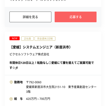
詳細を見る
応募する
NEW
正社員
完全週休2日制
【愛媛】システムエンジニア（新居浜市）
ピクセルソフトウェア株式会社
年間休日120日以上！転勤なし◎愛媛にて腰を据えてご就業可能で
す☆彡
勤務地
〒792-0060
愛媛県新居浜市大生院2151-10 東予産業創造センター
3階
給 与
420
万円～
700
万円