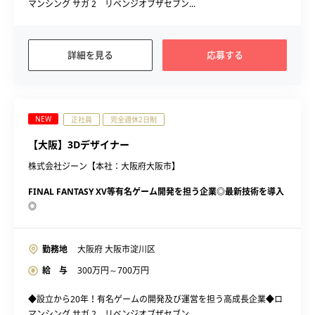
マンシング サガ 2 リベンジオブザセブン...
詳細を見る
応募する
NEW
正社員
完全週休2日制
【大阪】3Dデザイナー
株式会社ジーン【本社：大阪府大阪市】
FINAL FANTASY XV等有名ゲーム開発を担う企業◎最新技術を導入
◎
勤務地
大阪府 大阪市淀川区
給 与
300
万円～
700
万円
◆設立から20年！有名ゲームの開発及び運営を担う高成長企業◆ロ
マンシング サガ 2 リベンジオブザセブン...