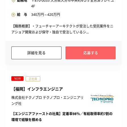
勤務地
〒870-0035 大分県大分市中央町4-2-5 全労済ソレイユ
4F
給 与
340
万円～
420
万円
【職務概要】・フューチャーアーキテクトが受注した受託案件をニ
アショア開発および保守・独自で受注しているシ...
詳細を見る
応募する
NEW
正社員
【福岡】インフラエンジニア
株式会社テクノプロ テクノプロ・エンジニアリ
ング社
【エンジニアファーストの社風】定着率98％／有給取得率約7割の
環境で経験を積める