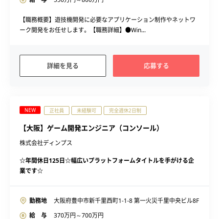
【職務概要】遊技機開発に必要なアプリケーション制作やネットワ
ーク開発をお任せします。【職務詳細】●Win...
詳細を見る
応募する
NEW
正社員
未経験可
完全週休2日制
【大阪】ゲーム開発エンジニア（コンソール）
株式会社ディンプス
☆年間休日125日☆幅広いプラットフォームタイトルを手がける企
業です☆
勤務地
大阪府豊中市新千里西町1-1-8 第一火災千里中央ビル8F
給 与
370
万円～
700
万円