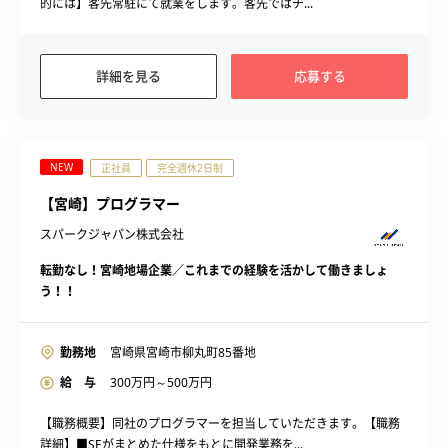
的には】客先常駐にて就業をします。客先ではチ...
詳細を見る
応募する
NEW
正社員
完全週休2日制
【宮崎】プログラマー
スパークジャパン株式会社
転勤なし！宮崎地場企業／これまでの経験を活かして働きましょ
う！！
勤務地
宮崎県宮崎市柳丸町85番地
給 与
300
万円～
500
万円
【職務概要】同社のプログラマーを担当していただきます。【職務
詳細】■SEがまとめた仕様をもとに開発業務を...