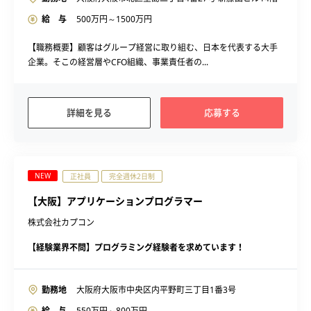
給 与
500
万円～
1500
万円
【職務概要】顧客はグループ経営に取り組む、日本を代表する大手
企業。そこの経営層やCFO組織、事業責任者の...
詳細を見る
応募する
NEW
正社員
完全週休2日制
【大阪】アプリケーションプログラマー
株式会社カプコン
【経験業界不問】プログラミング経験者を求めています！
勤務地
大阪府大阪市中央区内平野町三丁目1番3号
給 与
550
万円～
800
万円