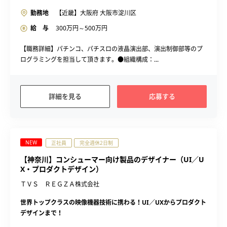
勤務地
【近畿】大阪府 大阪市淀川区
給 与
300
万円～
500
万円
【職務詳細】パチンコ、パチスロの液晶演出部、演出制御部等のプ
ログラミングを担当して頂きます。●組織構成：...
詳細を見る
応募する
NEW
正社員
完全週休2日制
【神奈川】コンシューマー向け製品のデザイナー（UI／U
X・プロダクトデザイン）
ＴＶＳ ＲＥＧＺＡ株式会社
世界トップクラスの映像機器技術に携わる！UI／UXからプロダクト
デザインまで！