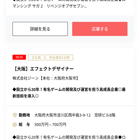
マンシング サガ 2 リベンジオブザセブン...
詳細を見る
応募する
NEW
正社員
完全週休2日制
【大阪】エフェクトデザイナー
株式会社ジーン【本社：大阪府大阪市】
◆設立から20年！有名ゲームの開発及び運営を担う高成長企業◎最
新技術を導入◎
勤務地
大阪府大阪市淀川区西中島3-9-12 空研ビル8階
給 与
300
万円～
700
万円
◆設立から20年！有名ゲームの開発及び運営を担う高成長企業◆ロ