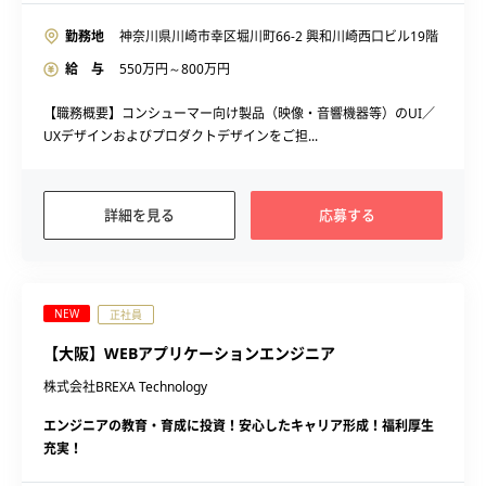
勤務地
神奈川県川崎市幸区堀川町66-2 興和川崎西口ビル19階
給 与
550
万円～
800
万円
【職務概要】コンシューマー向け製品（映像・音響機器等）のUI／
UXデザインおよびプロダクトデザインをご担...
詳細を見る
応募する
NEW
正社員
【大阪】WEBアプリケーションエンジニア
株式会社BREXA Technology
エンジニアの教育・育成に投資！安心したキャリア形成！福利厚生
充実！