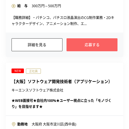
給 与
300
万円～
500
万円
【職務詳細】・パチンコ、パチスロ液晶演出のCG制作業務・2Dキ
ャラクターデザイン、アニメーション制作、エ...
詳細を見る
応募する
NEW
正社員
【大阪】ソフトウェア開発技術者（アプリケーション）
キーエンスソフトウェア株式会社
★WEB面接可★自社内100%★ユーザー視点に立った「モノづく
り」を目指せます★
勤務地
大阪府 大阪市淀川区(西中島)