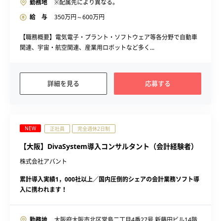
勤務地
※配属先により異なる。
給 与
350
万円～
600
万円
【職務概要】電気電子・プラント・ソフトウェア等各分野で自動車
関連、宇宙・航空関連、産業用ロボットなど多く...
詳細を見る
応募する
NEW
正社員
完全週休2日制
【大阪】DivaSystem導入コンサルタント（会計経験者）
株式会社アバント
累計導入実績1，000社以上／国内圧倒的シェアの会計業務ソフト導
入に携われます！
勤務地
大阪府大阪市北区堂島二丁目4番27号 新藤田ビル14階