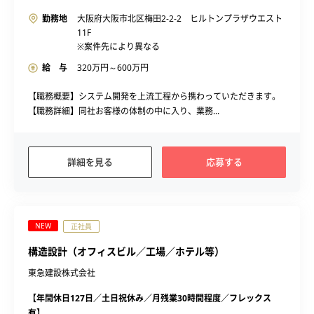
勤務地
大阪府大阪市北区梅田2-2-2 ヒルトンプラザウエスト
11F
※案件先により異なる
給 与
320
万円～
600
万円
【職務概要】システム開発を上流工程から携わっていただきます。
【職務詳細】同社お客様の体制の中に入り、業務...
詳細を見る
応募する
NEW
正社員
構造設計（オフィスビル／工場／ホテル等）
東急建設株式会社
【年間休日127日／土日祝休み／月残業30時間程度／フレックス
有】