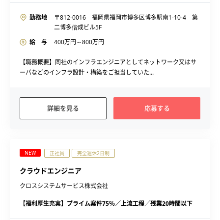
勤務地
〒812-0016 福岡県福岡市博多区博多駅南1-10-4 第
二博多偕成ビル5F
給 与
400
万円～
800
万円
【職務概要】同社のインフラエンジニアとしてネットワーク又はサ
ーバなどのインフラ設計・構築をご担当していた...
詳細を見る
応募する
NEW
正社員
完全週休2日制
クラウドエンジニア
クロスシステムサービス株式会社
【福利厚生充実】プライム案件75％／上流工程／残業20時間以下