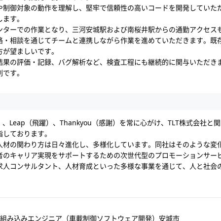
や制御対象の動作を理解し、堅牢で信頼性の高いコードを開発していた
します。
ンターでの作業となり、三河安城駅および南桜井駅からの通勤アクセス
絡・相談を通じてチームと連携しながら作業を進めていただきます。既
方が望ましいです。
結果の評価・記録、バグ解析など、検査工程にも継続的に関与いただき
割です。
よし）、Leap（飛躍）、Thankyou（感謝）を常に心がけ、TLT株式会
指しております。
人材の関わり方は日々進化し、多様化しています。同社はそのような変
者のキャリア実現をサポートするための次世代型のプロモーションサー
求人コンサルタント、人材育成といった多様な事業を通じて、人と社会
組み込みエンジニア（車載制御ソフトウェア開発）安城市