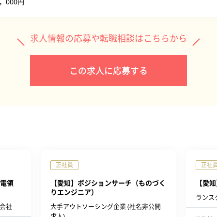
0，000円
求人情報の応募や転職相談はこちらから
この求人に応募する
正社員
正社
電領
【愛知】ポジションサーチ（ものづく
【愛知
りエンジニア）
ランス
会社
大手アウトソーシング企業 (社名非公開
求人)