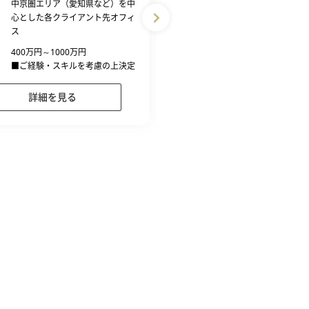
中京圏エリア（愛知県など）を中
勤務地
配属先により異なる
心とした各クライアント先オフィ
ス
給与
400万円～800万円
■経験、スキル、年齢を
400万円～1000万円
上、同社規定により...
■ご経験・スキルを考慮の上決定
詳細を見る
詳細を見る