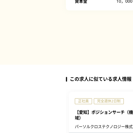
資本金
10，00
この求人に似ている求人情報
完全週休2日制
正社員
完全週休2日制
】組込開発エンジニア（名古屋
【愛知】ポジションサーチ（機
域）
テクノプロ テクノプロ・IT社
パーソルクロステクノロジー株式