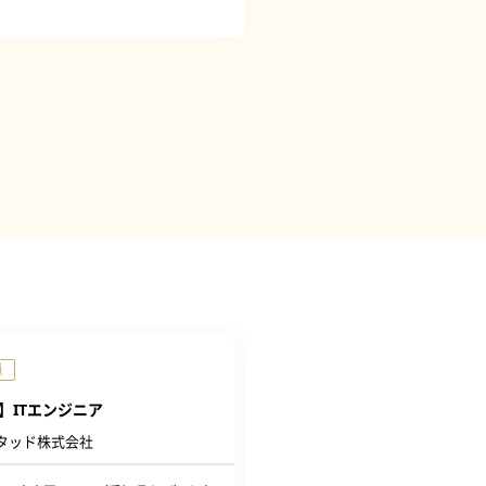
員
正社員
】ITエンジニア
【愛知】組込エンジニア（車
送設備ソフトウェア開発）
タッド株式会社
株式会社トップエンジニアリン