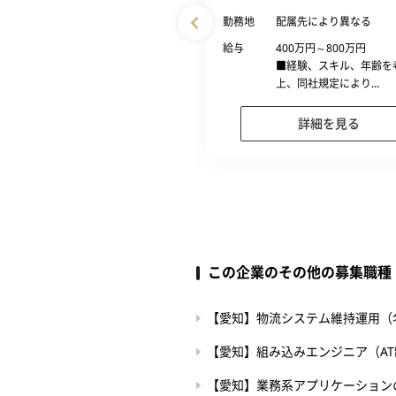
愛知県名古屋市 ※案件先により
勤務地
配属先により異なる
異なる
給与
400万円～800万円
368万円～800万円
■経験、スキル、年齢を
■経験、スキル、年齢を考慮の
上、同社規定により...
上、同社規定により...
詳細を見る
詳細を見る
この企業のその他の募集職種
【愛知】物流システム維持運用（名
【愛知】組み込みエンジニア（AT
【愛知】業務系アプリケーションの