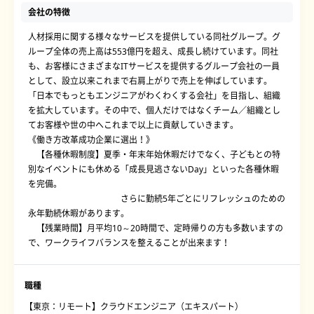
会社の特徴
人材採用に関する様々なサービスを提供している同社グループ。グ
ループ全体の売上高は553億円を超え、成長し続けています。同社
も、お客様にさまざまなITサービスを提供するグループ会社の一員
として、設立以来これまで右肩上がりで売上を伸ばしています。
「日本でもっともエンジニアがわくわくする会社」を目指し、組織
を拡大しています。その中で、個人だけではなくチーム／組織とし
てお客様や世の中へこれまで以上に貢献していきます。
《働き方改革成功企業に選出！》
【各種休暇制度】夏季・年末年始休暇だけでなく、子どもとの特
別なイベントにも休める「成長見逃さないDay」といった各種休暇
を完備。
さらに勤続5年ごとにリフレッシュのための
永年勤続休暇があります。
【残業時間】月平均10～20時間で、定時帰りの方も多数いますの
で、ワークライフバランスを整えることが出来ます！
職種
【東京：リモート】クラウドエンジニア（エキスパート）