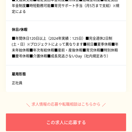
年金制度■時短勤務可能■育児サポート手当（月5万まで支給）※規
定による
休日/休暇
■年間休日120日以上（2024年実績：125日）■完全週休2日制
(土・日）※プロジェクトによって異なります■祝日■夏季休暇■年
末年始休暇■年次有給休暇■産前・産後休暇■育児休暇■特別休暇
■慶弔休暇■介護休暇■成長見逃さないDay（社内規定あり）
雇用形態
正社員
求人情報の応募や転職相談はこちらから
この求人に応募する