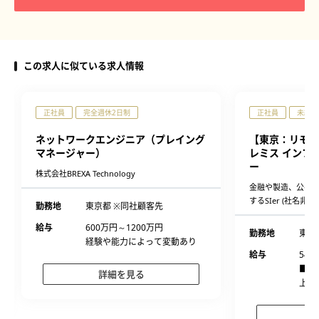
この求人に似ている求人情報
正社員
完全週休2日制
正社員
未経験
ネットワークエンジニア（プレイング
【東京：リモー
マネージャー）
レミス インフ
ー
株式会社BREXA Technology
金融や製造、公共分
するSIer (社名非公
勤務地
東京都 ※同社顧客先
給与
600万円～1200万円
勤務地
東京
経験や能力によって変動あり
給与
545
■経
詳細を見る
上、