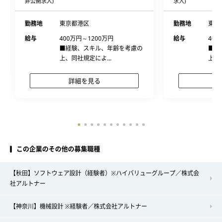
非公開求人)
求人)
勤務地
東京都港区
勤務地
東京
給与
400万円～1200万円
給与
400
■経験、スキル、年齢を考慮の
■経
上、同社規定によ...
上、
詳細を見る
この企業のその他の募集職種
【秋田】ソフトウェア設計（経験者）※ハイバリューグループ／株式会
社アルトナー
【神奈川】機械設計 ※経験者／株式会社アルトナー