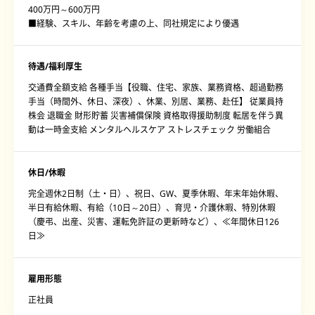
400万円～600万円
■経験、スキル、年齢を考慮の上、同社規定により優遇
待遇/福利厚生
交通費全額支給 各種手当【役職、住宅、家族、業務資格、超過勤務
手当（時間外、休日、深夜）、休業、別居、業務、赴任】 従業員持
株会 退職金 財形貯蓄 災害補償保険 資格取得援助制度 転居を伴う異
動は一時金支給 メンタルヘルスケア ストレスチェック 労働組合
休日/休暇
完全週休2日制（土・日）、祝日、GW、夏季休暇、年末年始休暇、
半日有給休暇、有給（10日～20日）、育児・介護休暇、特別休暇
（慶弔、出産、災害、運転免許証の更新時など）、≪年間休日126
日≫
雇用形態
正社員