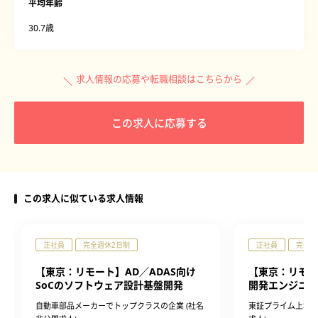
平均年齢
30.7歳
求人情報の応募や転職相談はこちらから
この求人に応募する
この求人に似ている求人情報
正社員
完全週休2日制
正社員
完全週
【東京：リモート】AD／ADAS向け
【東京：リモー
SoCのソフトウェア設計基盤開発
開発エンジニア
自動車部品メーカーでトップクラスの企業 (社名
東証プライム上場の老