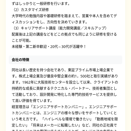
ずはしっかりと一般研修を行います。
（2）カスタマイズ研修
大学時代の勉強内容や基礎研修を踏まえて、営業や本人を含めてデ
ィスカッションをし、方向性を決めていきます。
（3）キャリアサポート講座（能力開発講座／スキルアップ）
配属後は上記の講座などをどこの拠点でも同じように研修を受ける
ことが可能。
未経験・第二新卒歓迎・20代～30代が活躍中！
会社の特徴
同社は長い歴史を持つ会社であり、東証プライム市場上場企業で
す。株式上場企業及び優良中堅企業の約1，500社と取引実績があり
ます。1962年に大阪技術センターを設立して以来、クライアントの
持続的な成長に貢献するテクニカル・パートナー、技術者集団とし
て活動しており、設計開発に特化した専門的技術サービスを提供し
て高い評価を得ています。
経営理念は「エンジニアサポートカンパニー」。エンジニアサポー
トカンパニーとは、エンジニアの様々な想いをサポートしていくと
いう考え方です。 「ハイレベルな環境で働きたい」「勤務地域を限
定したい」「将来はメーカーに転職したい」など、同社の正社員で