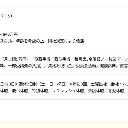
17：50
～840万円
スキル、年齢を考慮の上、同社規定により優遇
（月上限5万円）／役職手当／職位手当／毎月第3金曜日ノー残業デー
験料、一部受講費の負担）／資格お祝い金／委員会活動／健康診断／直営
日120日》週休2日制（土・日・祝日）※年に3回、土曜出社（会社イ
休暇／慶弔休暇／特別休暇／リフレッシュ休暇／介護休暇／育児休暇／