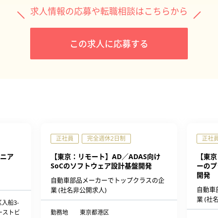
求人情報の応募や転職相談はこちらから
この求人に応募する
正社員
完全週休2日制
正社
ニア
【東京：リモート】AD／ADAS向け
【東京
SoCのソフトウェア設計基盤開発
ーのプ
開発
自動車部品メーカーでトップクラスの企
自動車
業 (社名非公開求人)
業 (社
区入船3-
ーストビ
勤務地
東京都港区