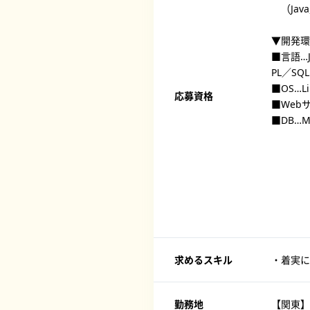
（Java／
▼開発環
■言語…Ja
PL／SQL
■OS…L
応募資格
■Webサ
■DB…My
求めるスキル
・着実に
勤務地
【関東】