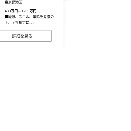
東京都港区
経験・能力を考慮し同社
400万円～1200万円
り優遇いたします...
■経験、スキル、年齢を考慮の
上、同社規定によ...
詳細を見る
詳細を見る