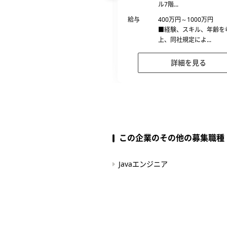
ル7階...
408万円～1000万円
■裁量労働制の適用になる可能性
給与
400万円～1000万円
有
■経験、スキル、年齢を
上、同社規定によ...
詳細を見る
詳細を見る
この企業のその他の募集職種
Javaエンジニア