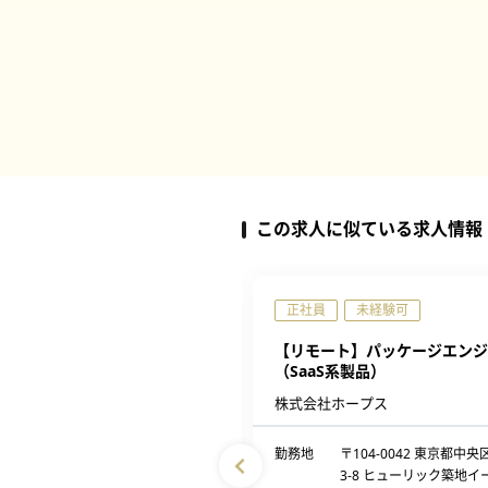
この求人に似ている求人情報
正社員
未経験可
エンドエンジニア（レコメンド
【リモート】パッケージエンジ
maTV）
（SaaS系製品）
社サイバーエージェント
株式会社ホープス
東京都渋谷区宇田川町40番1号
勤務地
〒104-0042 東京都中央
Abema Towers
3-8 ヒューリック築地イ