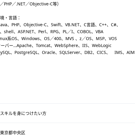
PHP／.NET／Objective-C等）
境・言語：
va、PHP、Objective-C、Swift、VB.NET、C言語、C++、C#、
、shell、ASP.NET、Perl、RPG、PL／I、COBOL、VBA
inux系OS、Windows、OS／400、MVS 、z／OS、MSP、VOS
ーバー…Apache、Tomcat、WebSphere、IIS、WebLogic
SQL、PostgreSQL、Oracle、SQLServer、DB2、CICS、 IMS、AI
スキルを身につけたい方
東京都中央区