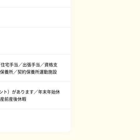
／住宅手当／出張手当／資格支
保養所／契約保養所運動施設
ベント）があります／年末年始休
産前産後休暇