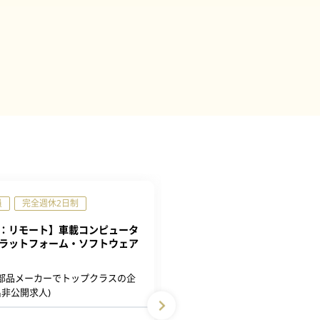
員
完全週休2日制
正社員
完全週休2日制
：リモート】車載コンピュータ
金融業向け業務アプリケーシ
ラットフォーム・ソフトウェア
用・維持保守
CTCシステムマネジメント株式
部品メーカーでトップクラスの企
名非公開求人)
勤務地
プロジェクト先により異
給与
410万円～840万円