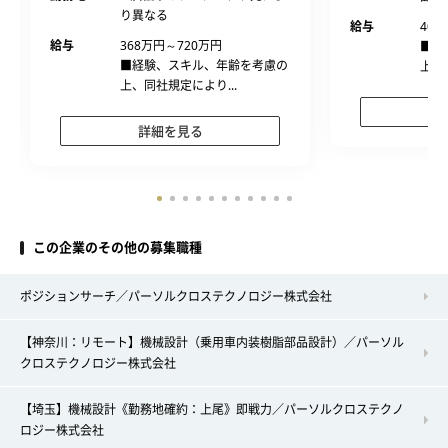
り異なる
給与
400
給与
368万円～720万円
■経
■経験、スキル、年齢を考慮の
上、
上、同社規定により...
詳細を見る
この企業のその他の募集職種
ポジションサーチ／パーソルクロステクノロジー株式会社
【神奈川：リモート】機械設計（乗用車内装樹脂部品設計）／パーソル
クロステクノロジー株式会社
【埼玉】機械設計《勤務地確約：上尾》即戦力／パーソルクロステクノ
ロジー株式会社