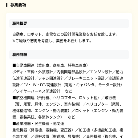
募集要項
職務概要
自動車、ロボット、家電などの設計開発業務をお任せ致します。
※ご経験や志向を考慮し、業務をお任せします。
職務詳細
■自動車関連（乗用車、商用車、特殊車両車）
ボディ・車枠・外装設計／内装関連部品設計／エンジン設計／動力
伝達関連設計／シャシ関連設計／ブレーキユニット設計／空調関連
設計／EV・HV・FCV関連設計（電池・キャパシタ、モーター設計）
／ワイヤーハーネス関連設計 など
■航空機関連（飛行機、ヘリコプター、ロケット他）／飛行機
（翼、尾翼、胴体、エンジン、室内装備）／ヘリコプター（尾翼、
機体構造物、エンジン・動力装置）／ロケット（エンジン・動力装
置、電装系統、各液体タンク） など
■産業機器・民生機器・他関連
重電機器（発電機、電動機、変圧器）／加工機（多機能加工機、複
合加工機）／運搬装置（搬送機、昇降機）／事務機器（複合機、イ