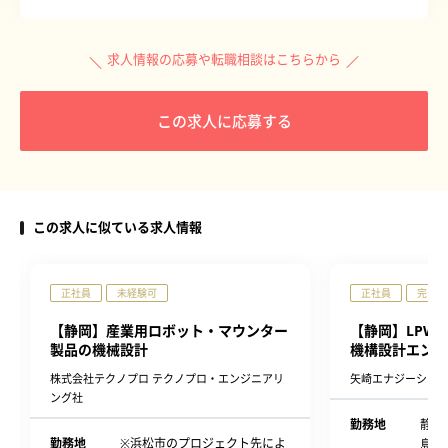
求人情報の応募や転職相談はこちらから
この求人に応募する
この求人に似ている求人情報
正社員
未経験可
正社員
完全週
【静岡】産業用ロボット・マウンター
【静岡】LPW
製品の機械設計
機構設計エンジ
株式会社テクノプロ テクノプロ・エンジニアリ
矢崎エナジーシス
ング社
勤務地
静岡
勤務地
※浜松市のプロジェクト先によ
島23