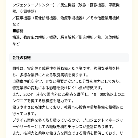
ンジェクタープリンター）／民生機器（映像・画像機器、車載機
器、空調機器）
／医療機器（画像診断機器、治療手術機器）／その他産業用機械
など
■解析
構造、強度応力解析／振動、騒音解析／衝突解析／熱、流体解析
など
会社の特徴
同社は、安定性と成長性を兼ね備えた企業です。強固な基盤を持
ち、多様な業界にわたる取引実績を誇ります。
自動車や航空宇宙、ITなど需要が安定した分野を主力としており、
特定業界の変動による影響を受けにくい点が特徴です。
また、2024年時点で国内外に25拠点を展開し、10，000名以上のエ
ンジニアを擁する規模感も魅力です。
働きやすさにも注力しており、社員への投資や環境整備を積極的に
行っています。
プライム案件を多く取り扱っているので、プロジェクトマネージャ
ーやリーダーとしての経験を積むチャンスが豊富にあります。
また、技術力と柔軟な働き方を両立できる環境を提供しており、リ