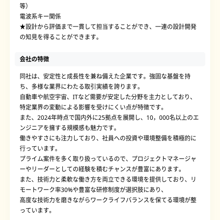
等）
電波系キー関係
★設計から評価まで一貫して担当することができ、一連の設計開発
の知見を得ることができます。
会社の特徴
同社は、安定性と成長性を兼ね備えた企業です。強固な基盤を持
ち、多様な業界にわたる取引実績を誇ります。
自動車や航空宇宙、ITなど需要が安定した分野を主力としており、
特定業界の変動による影響を受けにくい点が特徴です。
また、2024年時点で国内外に25拠点を展開し、10，000名以上のエ
ンジニアを擁する規模感も魅力です。
働きやすさにも注力しており、社員への投資や環境整備を積極的に
行っています。
プライム案件を多く取り扱っているので、プロジェクトマネージャ
ーやリーダーとしての経験を積むチャンスが豊富にあります。
また、技術力と柔軟な働き方を両立できる環境を提供しており、リ
モートワーク率30%や豊富な研修制度が選択肢にあり、
高度な技術力を磨きながらワークライフバランスを保てる環境が整
っています。