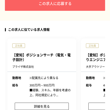
この求人に応募する
この求人に似ている求人情報
正社員
正社員
【愛知】ポジションサーチ（電気・電
【愛知】ポジシ
子設計）
りエンジニア）
ブライザ株式会社
大手アウトソーシン
勤務地
※配属先により異なる
勤務地
※案
給与
300万円～900万円
給与
400
■経験、スキル、年齢を考慮の
■経
上、同社規定により...
上、
詳細を見る